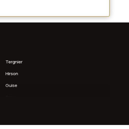
Tergnier
Hirson
Guise
Crouy
La Fère
Beautor