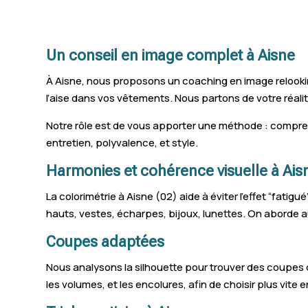
Athies-sous-Laon
Anizy-le-Château
Un conseil en image complet à Aisne
Saint-Gobain
À Aisne, nous proposons un coaching en image relooki
Nogent-l'Artaud
l’aise dans vos vêtements. Nous partons de votre réali
Neuilly-Saint-Front
Notre rôle est de vous apporter une méthode : comprendr
entretien, polyvalence, et style.
Ribemont
Harmonies et cohérence visuelle à Ais
Crépy
La colorimétrie à Aisne (02) aide à éviter l’effet “fatig
Saint-Erme-Outre-et-Ramecourt
hauts, vestes, écharpes, bijoux, lunettes. On aborde au
Pinon
Coupes adaptées
Charmes
Nous analysons la silhouette pour trouver des coupes q
les volumes, et les encolures, afin de choisir plus vite 