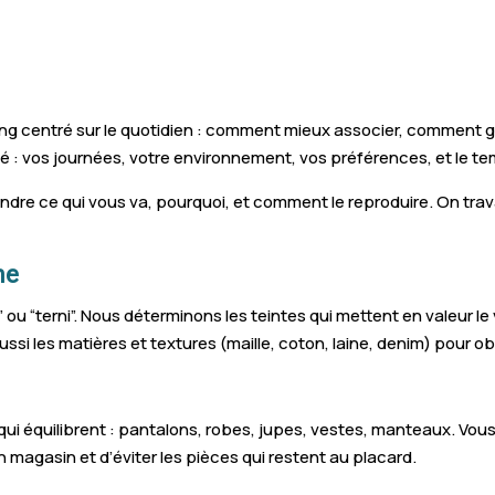
Vervins
Villeneuve-Saint-Germain
Braine
ng centré sur le quotidien : comment mieux associer, comment 
Sissonne
té : vos journées, votre environnement, vos préférences, et le t
Vailly-sur-Aisne
e ce qui vous va, pourquoi, et comment le reproduire. On travaille
Bucy-le-Long
ne
Cuffies
ué” ou “terni”. Nous déterminons les teintes qui mettent en valeur l
Viry-Noureuil
ssi les matières et textures (maille, coton, laine, denim) pour o
Origny-Sainte-Benoite
Montescourt-Lizerolles
ui équilibrent : pantalons, robes, jupes, vestes, manteaux. Vous
en magasin et d’éviter les pièces qui restent au placard.