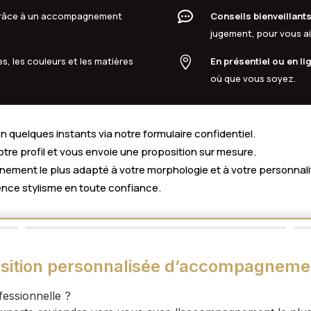

 grâce à un accompagnement
Conseils bienveillant
jugement, pour vous aid

s, les couleurs et les matières
En présentiel ou en li
où que vous soyez.
 quelques instants via notre formulaire confidentiel.
votre profil et vous envoie une proposition sur mesure.
ment le plus adapté à votre morphologie et à votre personnali
nce stylisme en toute confiance.