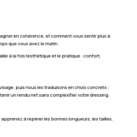
Charly-sur-Marne
Le Nouvion-en-Thiérache
Marle
gagner en cohérence, et comment vous sentir plus à
La Ferté-Milon
emps que vous avez le matin.
Sinceny
 à la fois l’esthétique et le pratique : confort,
Courmelles
La Capelle
e visage, puis nous les traduisons en choix concrets :
Flavy-le-Martel
btenir un rendu net sans complexifier votre dressing.
Brasles
Vic-sur-Aisne
 apprenez à repérer les bonnes longueurs, les tailles,