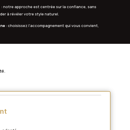
s
: notre approche est centrée sur la confiance, sans
er à révéler votre style naturel.
gne
: choisissez l’accompagnement qui vous convient,
té.