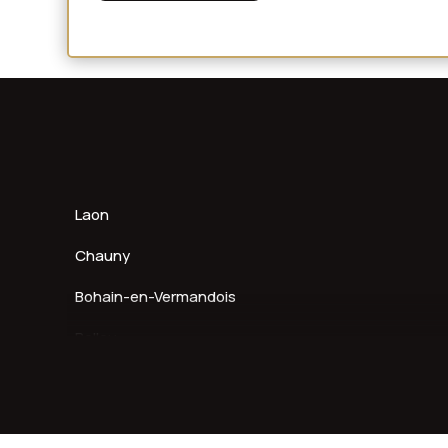
Laon
Chauny
Bohain-en-Vermandois
Belleu
Fresnoy-le-Grand
Guignicourt