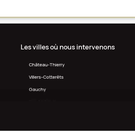
Les villes où nous intervenons
Château-Thierry
Villers-Cotterêts
Gauchy
Saint-Michel
Fère-en-Tardenois
Essômes-sur-Marne