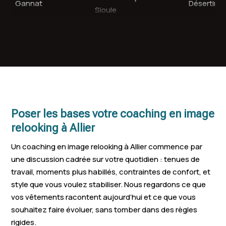
Gannat
Désertine
Sioule
Saint-Germain-des-
Avermes
Varennes-s
Fossés
Dompierre
Creuzier-le-Vieux
Lapalisse
Besbre
Abrest
Huriel
Saint-Yorr
Poser les bases votre coaching en image
Bourbon-
Néris-les-Bains
Prémilhat
relooking à Allier
l'Archambault
Un coaching en image relooking à Allier commence par
Vendat
Saint-Victor
Cosne-d'Al
une discussion cadrée sur votre quotidien : tenues de
travail, moments plus habillés, contraintes de confort, et
Saint-Ré
Le Vernet
Lurcy-Lévis
style que vous voulez stabiliser. Nous regardons ce que
Rollat
vos vêtements racontent aujourd’hui et ce que vous
Souvigny
Lusigny
Trévol
souhaitez faire évoluer, sans tomber dans des règles
rigides.
Beaulon