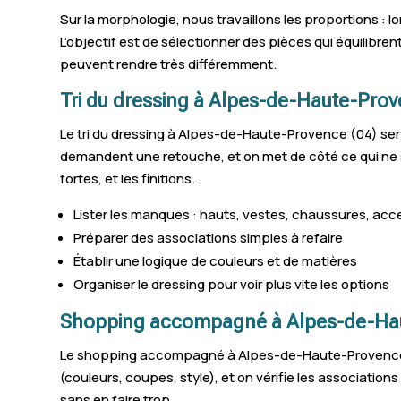
Sur la morphologie, nous travaillons les proportions :
L’objectif est de sélectionner des pièces qui équilibre
peuvent rendre très différemment.
Tri du dressing à Alpes-de-Haute-Prov
Le tri du dressing à Alpes-de-Haute-Provence (04) sert 
demandent une retouche, et on met de côté ce qui ne se
fortes, et les finitions.
Lister les manques : hauts, vestes, chaussures, acc
Préparer des associations simples à refaire
Établir une logique de couleurs et de matières
Organiser le dressing pour voir plus vite les options
Shopping accompagné à Alpes-de-Hau
Le shopping accompagné à Alpes-de-Haute-Provence, 
(couleurs, coupes, style), et on vérifie les associatio
sans en faire trop.