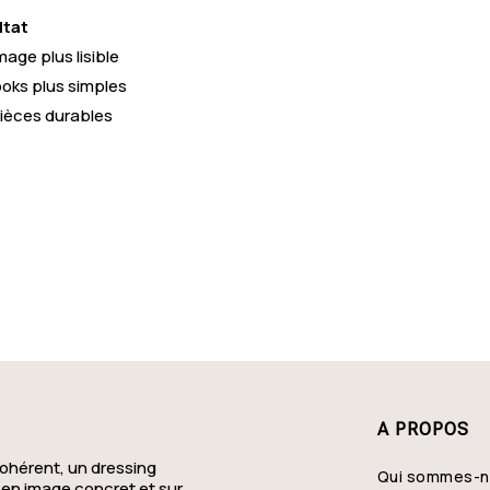
ltat
mage plus lisible
ooks plus simples
ièces durables
A PROPOS
ohérent, un dressing
Qui sommes-
 en image concret et sur