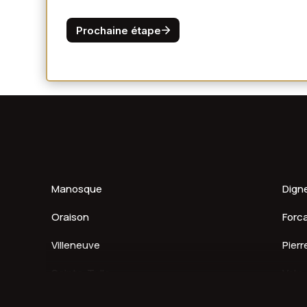
Manosque
Dign
Oraison
Forca
Villeneuve
Pierr
Sainte-Tulle
Volx
Gréoux-les-Bains
Peyr