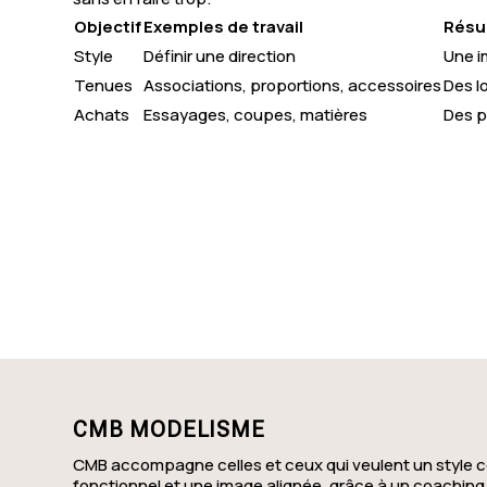
Objectif
Exemples de travail
Résu
Style
Définir une direction
Une i
Tenues
Associations, proportions, accessoires
Des l
Achats
Essayages, coupes, matières
Des p
CMB MODELISME
CMB accompagne celles et ceux qui veulent un style c
fonctionnel et une image alignée, grâce à un coaching