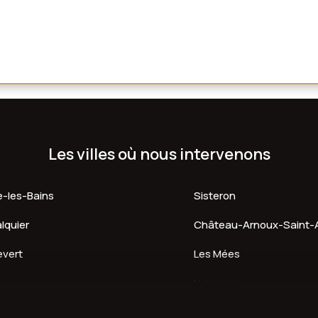
Les villes où nous intervenons
e-les-Bains
Sisteron
lquier
Château-Arnoux-Saint
evert
Les Mées
Valensole
uis
Barcelonnette