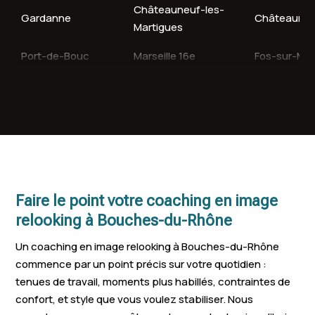
Châteauneuf-les-
Gardanne
Châteauren
Martigues
Port-de-Bouc
Marseille 16e
Fos-sur-Me
Tarascon
Bouc-Bel-Air
Berre-l'Étan
Saint-Martin-de-
Auriol
Rognac
Crau
Septèmes-les-
Plan-de-Cuques
Trets
Vallons
Faire le point votre coaching en image
Pélissanne
Fuveau
Gignac-la-
relooking à Bouches-du-Rhône
Saint-Rémy
Cabriès
Lambesc
Un coaching en image relooking à Bouches-du-Rhône
Provence
commence par un point précis sur votre quotidien :
tenues de travail, moments plus habillés, contraintes de
Lançon-Provence
La Fare-les-Oliviers
Velaux
confort, et style que vous voulez stabiliser. Nous
Port-Saint-