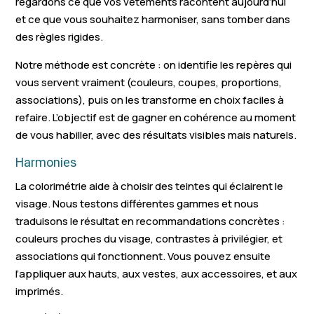
regardons ce que vos vêtements racontent aujourd’hui
Roquevaire
Saint-Chamas
Rhône
et ce que vous souhaitez harmoniser, sans tomber dans
des règles rigides.
Venelles
Éguilles
Sausset-les
Notre méthode est concrète : on identifie les repères qui
Eyguières
Sénas
Gémenos
vous servent vraiment (couleurs, coupes, proportions,
Carnoux-en-
associations), puis on les transforme en choix faciles à
Cassis
Saint-Victor
Provence
refaire. L’objectif est de gagner en cohérence au moment
de vous habiller, avec des résultats visibles mais naturels.
La Penne-sur-
La Bouilladisse
Mallemort
Harmonies
Huveaune
La colorimétrie aide à choisir des teintes qui éclairent le
Meyreuil
Roquefort-la-Bédoule
Noves
visage. Nous testons différentes gammes et nous
Le Puy-Sainte-
Saint-Mitre-
traduisons le résultat en recommandations concrètes :
Simiane-Collongue
Réparade
Remparts
couleurs proches du visage, contrastes à privilégier, et
associations qui fonctionnent. Vous pouvez ensuite
Ensuès-la-Redonne
Carry-le-Rouet
Cuges-les-
l’appliquer aux hauts, aux vestes, aux accessoires, et aux
imprimés.
Saint-Cannat
Peypin
Ventabren