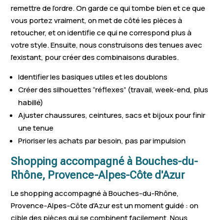
remettre de l’ordre. On garde ce qui tombe bien et ce que
Maussane-les-
Châteauneuf-le-
Le Tholonet
vous portez vraiment, on met de côté les pièces à
Alpilles
Rouge
retoucher, et on identifie ce qui ne correspond plus à
votre style. Ensuite, nous construisons des tenues avec
Cadolive
Paradou
Vernègues
l’existant, pour créer des combinaisons durables.
Saintes-Maries-de-
Lamanon
Belcodène
Identifier les basiques utiles et les doublons
la-Mer
Créer des silhouettes “réflexes” (travail, week-end, plus
Puyloubier
Eygalières
habillé)
Ajuster chaussures, ceintures, sacs et bijoux pour finir
une tenue
Prioriser les achats par besoin, pas par impulsion
Shopping accompagné à Bouches-du-
Rhône, Provence-Alpes-Côte d'Azur
Le shopping accompagné à Bouches-du-Rhône,
Provence-Alpes-Côte d'Azur est un moment guidé : on
cible des pièces qui se combinent facilement. Nous