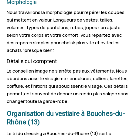
Morphologie
La Roque-
Peyrolles-e
Grans
d'Anthéron
Provence
Nous travaillons la morphologie pour repérer les coupes
qui mettent en valeur. Longueurs de vestes, tailles,
Rousset
Le Rove
Ceyreste
volumes, types de pantalons, robes, jupes : on ajuste
selon votre corps et votre confort. Vous repartez avec
Graveson
Cabannes
Rognes
des repères simples pour choisir plus vite et éviter les
Jouques
Gréasque
Eyragues
achats “presque bien”.
Détails qui comptent
Barbentane
Mimet
Rognonas
Le conseil en image ne s’arrête pas aux vêtements. Nous
La Destrousse
Meyrargues
Coudoux
abordons aussi le visagisme : encolures, colliers, lunettes,
coiffure, et finitions qui adoucissent le visage. Ces détails
Peynier
Plan-d'Orgon
Fontvieille
permettent souvent de donner un rendu plus soigné sans
Saint-Savournin
Mouriès
Saint-Andio
changer toute la garde-robe.
Alleins
Maillane
Orgon
Organisation du vestiaire à Bouches-du-
Rhône (13)
Saint-Étien
Mollégès
Charleval
Grès
Le tri du dressing à Bouches-du-Rhône (13) sert à