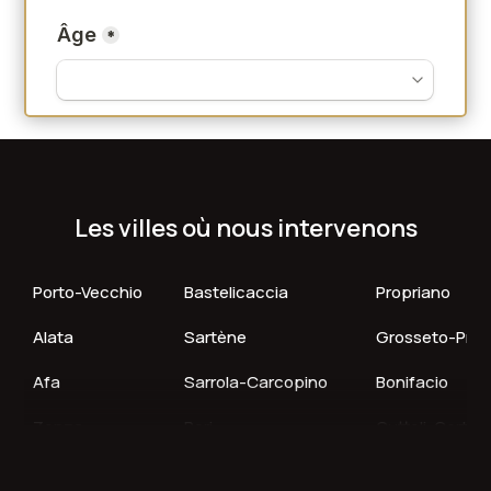
Les villes où nous intervenons
Porto-Vecchio
Bastelicaccia
Propriano
Alata
Sartène
Grosseto-Pru
Afa
Sarrola-Carcopino
Bonifacio
Zonza
Peri
Cuttoli-Cortic
Pietrosella
Lecci
Albitreccia