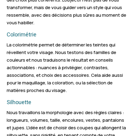
transformer, mais de vous guider vers un style qui vous
Caissargues
Générac
Pujaut
ressemble, avec des décisions plus sûres au moment de
Jonquières-Saint-
Saint-Hippolyte-du-
vous habiller.
Le Vigan
Vincent
Fort
Colorimétrie
Saint-Laurent-
Gallargues-l
Salindres
La colorimétrie permet de déterminer les teintes qui
d'Aigouze
Montueux
réveillent votre visage. Nous testons des familles de
couleurs et nous traduisons le résultat en conseils
Saint-Julien-les-
Bernis
Quissac
actionnables : nuances à privilégier, contrastes,
Rosiers
associations, et choix des accessoires. Cela aide aussi
Saint-Ambroix
Aigues-Vives
Anduze
pour le maquillage, la coloration, ou la sélection de
matières proches du visage.
Saint-Geniès-de-
Saint-Quent
Montfrin
Malgoirès
Poterie
Silhouette
Nous travaillons la morphologie avec des règles claires :
Saint-Laurent-des-
Aubais
Rodilhan
longueurs, volumes, taille, encolures, vestes, pantalons
Arbres
et jupes. L’idée est de choisir des coupes qui allongent la
Fourques
Bessèges
Boisset-et-
silhouette, sans rigidité, en tenant compte de votre