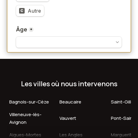
Les villes où nous intervenons
Bagnols-sur-Cèze
Beaucaire
Saint-Gilles
Villeneuve-lès-
Vauvert
Pont-Saint-E
Avignon
Aigues-Mortes
Les Angles
Margueritte