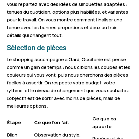
Vézénobres
Tresques
Sernhac
Vous repartez avec des idées de silhouettes adaptées :
tenues du quotidien, options plus habillées, et variantes
Vers-Pont-du-Gard
Mons
Cabrières
pour le travail. On vous montre comment finaliser une
tenue avec les bonnes proportions et deux ou trois
Sainte-Anastasie
Fons
Comps
détails qui changent tout.
Connaux
Castillon-du-Gard
Lédenon
Sélection de pièces
Saint-Mamert-du-
Congénies
Cendras
Le shopping accompagné à Gard, Occitanie est pensé
Gard
comme un gain de temps : nous ciblons les coupes et les
couleurs qui vous vont, puis nous cherchons des pièces
Barjac
Sabran
faciles à assortir. On respecte votre budget, votre
rythme, et le niveau de changement que vous souhaitez.
L’objectif est de sortir avec moins de pièces, mais de
meilleures options.
Ce que ça
Étape
Ce que l’on fait
apporte
Bilan
Observation du style,
Repères clairs