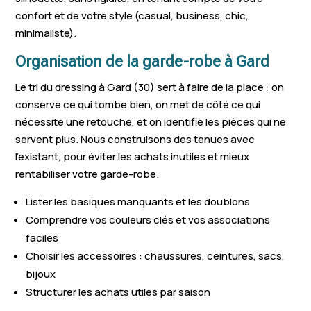
confort et de votre style (casual, business, chic,
Bagard
Meynes
Le Cailar
minimaliste).
La Calmette
Saint-Jean-du-Gard
Codognan
Organisation de la garde-robe à Gard
Les Salles-du-
Le tri du dressing à Gard (30) sert à faire de la place : on
Aubord
Bezouce
Gardon
conserve ce qui tombe bien, on met de côté ce qui
nécessite une retouche, et on identifie les pièces qui ne
Langlade
Remoulins
Saint-Victor
servent plus. Nous construisons des tenues avec
Nages-et-Solorgues
Saze
Les Mages
l’existant, pour éviter les achats inutiles et mieux
rentabiliser votre garde-robe.
Ribaute-les-
Tavel
Sauveterre
Tavernes
Lister les basiques manquants et les doublons
Comprendre vos couleurs clés et vos associations
Saint-Geniès-de-
Saint-Chaptes
Saint-Gerva
faciles
Comolas
Choisir les accessoires : chaussures, ceintures, sacs,
Saint-Paulet-de-
bijoux
Sauve
Villevieille
Caisson
Structurer les achats utiles par saison