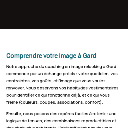
Le Grau-du-Roi
Uzès
Rochefort-
Saint-Christol-lès-
Bellegarde
Manduel
Alès
Laudun-l'Ardoise
Bouillargues
Calvisson
Milhaud
Aimargues
Vergèze
Comprendre votre image à Gard
Saint-Privat
Beauvoisin
Roquemaure
Notre approche du coaching en image relooking à Gard
Vieux
commence par un échange précis : votre quotidien, vos
contraintes, vos goûts, et l’image que vous voulez
Garons
Sommières
La Grand-C
renvoyer. Nous observons vos habitudes vestimentaires
Saint-Hilaire-de-
Saint-Marti
pour identifier ce qui fonctionne déjà, et ce qui vous
Uchaud
Brethmas
Valgalgues
freine (couleurs, coupes, associations, confort).
Rousson
Caveirac
Clarensac
Ensuite, nous posons des repères faciles à retenir : une
logique de tenues, des combinaisons reproductibles et
Poulx
Redessan
Aramon
des choix plus cohérents. L’objectif n’est pas de vous