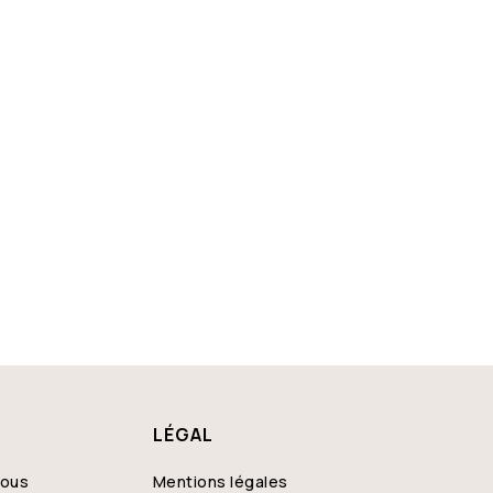
nt-Jouan-des-Guérets
tigné-Ferchaud
nt-Domineuc
Fresnais
s
magné
nt-Père
nt-Armel
Chapelle-Thouarault
LÉGAL
azé
nous
Mentions légales