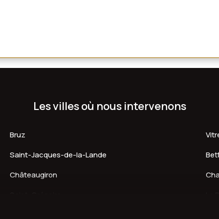
Les villes où nous intervenons
Bruz
Vitr
Saint-Jacques-de-la-Lande
Bet
Châteaugiron
Cha
Saint-Grégoire
Le 
Guichen
Tho