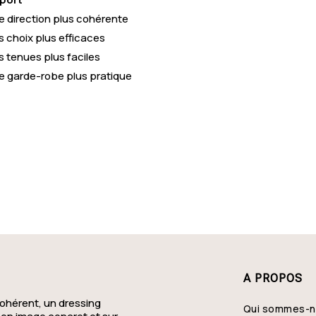
e direction plus cohérente
Crevin
Sai
s choix plus efficaces
Étrelles
Mar
s tenues plus faciles
e garde-robe plus pratique
Val-d'Izé
Sai
Cintré
La 
Talensac
Bai
Romagné
Do
Chevaigné
Sai
Hédé-Bazouges
Sai
Montours
La 
A PROPOS
Vignoc
Bal
ohérent, un dressing
Qui sommes-