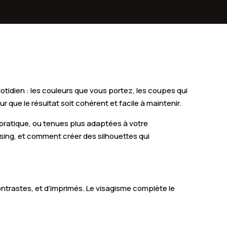
rtres-de-Bretagne
al-Châtillon-sur-Seiche
esse
gné
uotidien : les couleurs que vous portez, les coupes qui
tauban-de-Bretagne
que le résultat soit cohérent et facile à maintenir.
al-sur-Vilaine
 pratique, ou tenues plus adaptées à votre
ssing, et comment créer des silhouettes qui
ères
lé
Hermitage
contrastes, et d’imprimés. Le visagisme complète le
nt-Méloir-des-Ondes
Bouëxière