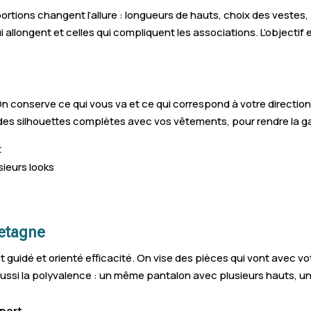
tions changent l’allure : longueurs de hauts, choix des vestes, 
Retiers
Bé
llongent et celles qui compliquent les associations. L’objectif e
Chavagne
La 
Miniac-Morvan
Go
er. On conserve ce qui vous va et ce qui correspond à votre directio
Romillé
Ant
 des silhouettes complètes avec vos vêtements, pour rendre la gar
Guignen
Plé
t
Pipriac
Ser
sieurs looks
Domloup
Mon
Nouvoitou
Cor
retagne
Bains-sur-Oust
Sai
 guidé et orienté efficacité. On vise des pièces qui vont avec 
e aussi la polyvalence : un même pantalon avec plusieurs hauts, 
Louvigné-du-Désert
Léc
Saint-Coulomb
Sai
port