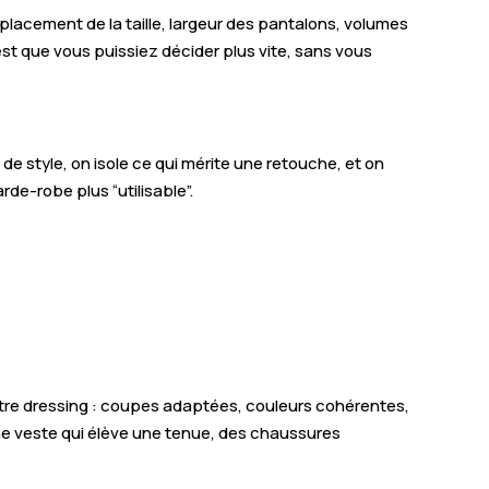
placement de la taille, largeur des pantalons, volumes
dée
st que vous puissiez décider plus vite, sans vous
Guerche-de-Bretagne
ven
n de style, on isole ce qui mérite une retouche, et on
rain
de-robe plus “utilisable”.
lan-le-Grand
von-sur-Vilaine
tgermont
ps-Nuds
nt-Erblon
votre dressing : coupes adaptées, couleurs cohérentes,
une veste qui élève une tenue, des chaussures
ousse
nt-Jean-sur-Couesnon