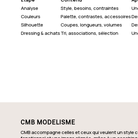
Analyse
Style, besoins, contraintes
Un
Plerguer
Couleurs
Palette, contrastes, accessoires
De
Pléchâtel
Silhouette
Coupes, longueurs, volumes
De
Dressing & achats
Tri, associations, sélection
Un
Sens-de-Bretagne
La Richardais
Saint-Lunaire
Grand-Fougeray
Montreuil-sur-Ille
Irodouër
Sainte-Marie
CMB MODELISME
Saint-Briac-sur-Mer
CMB accompagne celles et ceux qui veulent un style c