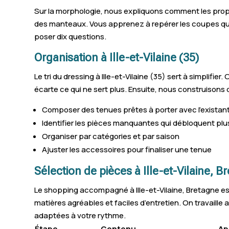
Sur la morphologie, nous expliquons comment les propor
Argentré-du-Plessis
des manteaux. Vous apprenez à repérer les coupes qui a
poser dix questions.
Saint-Pierre-de-Plesguen
Organisation à Ille-et-Vilaine (35)
Pont-Péan
Le tri du dressing à Ille-et-Vilaine (35) sert à simplifi
Saint-Aubin-d'Aubigné
écarte ce qui ne sert plus. Ensuite, nous construisons
Saint-Aubin-du-Cormier
Composer des tenues prêtes à porter avec l’existan
Maure-de-Bretagne
Identifier les pièces manquantes qui débloquent plu
Organiser par catégories et par saison
Tinténiac
Ajuster les accessoires pour finaliser une tenue
Breteil
Sélection de pièces à Ille-et-Vilaine, B
Pleumeleuc
Le shopping accompagné à Ille-et-Vilaine, Bretagne est
matières agréables et faciles d’entretien. On travaill
Bourg-des-Comptes
adaptées à votre rythme.
Piré-sur-Seiche
Étape
Contenu
Ap