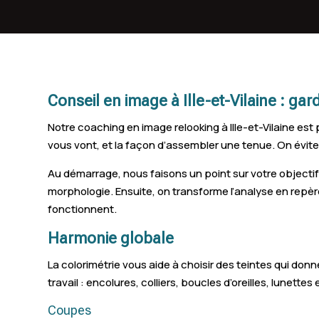
Janzé
Vern-sur-Seiche
Bain-de-Bretagne
Conseil en image à Ille-et-Vilaine : gar
Messac
Notre coaching en image relooking à Ille-et-Vilaine est 
Montfort-sur-Meu
vous vont, et la façon d’assembler une tenue. On évite
Vezin-le-Coquet
Au démarrage, nous faisons un point sur votre objectif
morphologie. Ensuite, on transforme l’analyse en repèr
Gévezé
fonctionnent.
Cancale
Harmonie globale
Saint-Brice-en-Coglès
La colorimétrie vous aide à choisir des teintes qui don
travail : encolures, colliers, boucles d’oreilles, lunettes
La Chapelle-des-Fougeretz
Coupes
Iffendic