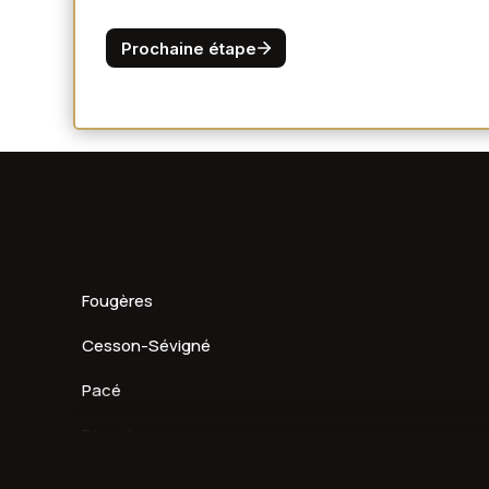
Fougères
Cesson-Sévigné
Pacé
Dinard
Redon