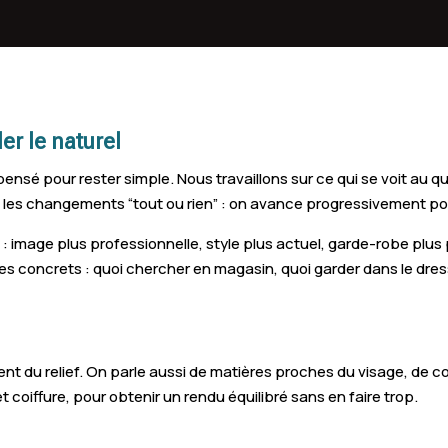
Liffré
Cha
Mordelles
Noy
Châteaubourg
Mel
der le naturel
Pleurtuit
Aci
pensé pour rester simple. Nous travaillons sur ce qui se voit au q
Bréal-sous-Montfort
Mon
 les changements “tout ou rien” : on avance progressivement pour 
Combourg
Noy
 : image plus professionnelle, style plus actuel, garde-robe plus
es concrets : quoi chercher en magasin, quoi garder dans le dre
Dol-de-Bretagne
Org
Saint-Gilles
Lail
La Mézière
L' 
nent du relief. On parle aussi de matières proches du visage, de 
 et coiffure, pour obtenir un rendu équilibré sans en faire trop.
Saint-Méen-le-Grand
Sai
Bourgbarré
La 