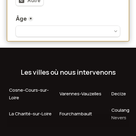
Les villes où nous intervenons
Cosne-Cours-sur-
Varennes-Vauzelles
Decize
Loire
Coulanges-
La Charité-sur-Loire
Fourchambault
Nevers
Garchizy
Marzy
Clamecy