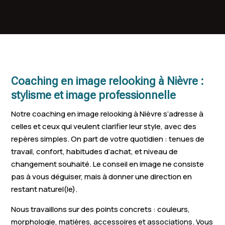
La Machine
Imphy
Guérigny
Pougues-les-Eaux
Saint-Éloi
Luzy
Château-Chinon
Saint-Pierre-le-
Prémery
(Ville)
Moûtier
Coaching en image relooking à Nièvre :
Saint-Léger-des-
Urzy
Cercy-la-T
stylisme et image professionnelle
Vignes
Notre coaching en image relooking à Nièvre s’adresse à
Pouilly-sur-Loire
celles et ceux qui veulent clarifier leur style, avec des
repères simples. On part de votre quotidien : tenues de
travail, confort, habitudes d’achat, et niveau de
changement souhaité. Le conseil en image ne consiste
pas à vous déguiser, mais à donner une direction en
restant naturel(le).
Nous travaillons sur des points concrets : couleurs,
morphologie, matières, accessoires et associations. Vous