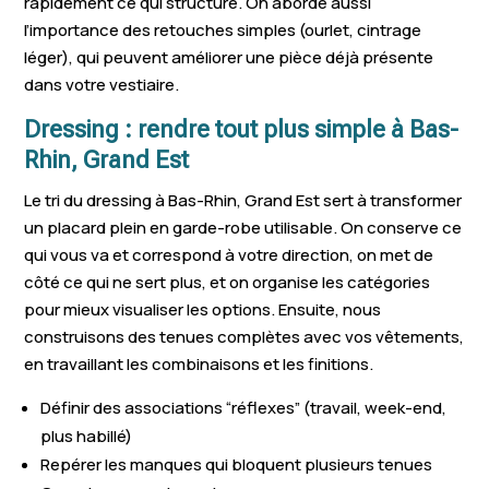
rapidement ce qui structure. On aborde aussi
l’importance des retouches simples (ourlet, cintrage
Oberschaeffolsheim
Dettwiller
Entzheim
léger), qui peuvent améliorer une pièce déjà présente
Achenheim
Offendorf
Kilstett
dans votre vestiaire.
Berstett
Kaltenhouse
Boersch
Dressing : rendre tout plus simple à Bas-
Rhin, Grand Est
Lauterbourg
Wingersheim
Sessenheim
Le tri du dressing à Bas-Rhin, Grand Est sert à transformer
Griesheim-près-
Ebersheim
Schirrhein
un placard plein en garde-robe utilisable. On conserve ce
Molsheim
qui vous va et correspond à votre direction, on met de
côté ce qui ne sert plus, et on organise les catégories
Roeschwoog
Mommenheim
Epfig
pour mieux visualiser les options. Ensuite, nous
Muttersholtz
Dambach-la-Ville
Schirmeck
construisons des tenues complètes avec vos vêtements,
en travaillant les combinaisons et les finitions.
Mittelhausbergen
Ittenheim
Wittisheim
Définir des associations “réflexes” (travail, week-end,
Wisches
Monswiller
Rountzenhe
plus habillé)
Steinbourg
Mothern
Beinheim
Repérer les manques qui bloquent plusieurs tenues