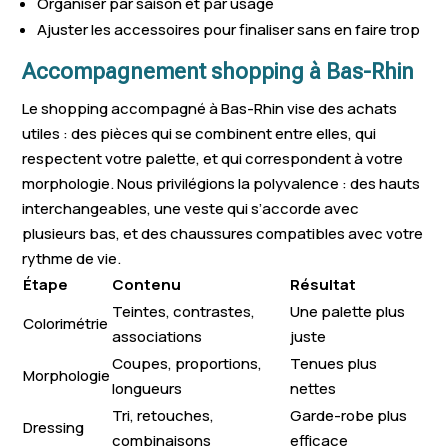
Organiser par saison et par usage
Lutzelhouse
Ernolsheim-Bruche
Hatten
Ajuster les accessoires pour finaliser sans en faire trop
Herbitzheim
Duppigheim
Sundhouse
Accompagnement shopping à Bas-Rhin
Still
Schnersheim
Dachstein
Le shopping accompagné à Bas-Rhin vise des achats
utiles : des pièces qui se combinent entre elles, qui
Villé
Andlau
Schwindratz
respectent votre palette, et qui correspondent à votre
Obermodern
morphologie. Nous privilégions la polyvalence : des hauts
Oberhaslach
Krautergersheim
Zutzendorf
interchangeables, une veste qui s’accorde avec
plusieurs bas, et des chaussures compatibles avec votre
Hangenbieten
Nordhouse
Surbourg
rythme de vie.
Étape
Contenu
Résultat
Woerth
Westhoffen
Kintzheim
Teintes, contrastes,
Une palette plus
Colorimétrie
Niederhausbergen
Gresswiller
Stutzheim-O
associations
juste
Coupes, proportions,
Tenues plus
Seebach
Westhouse
Rohrwiller
Morphologie
longueurs
nettes
Tri, retouches,
Garde-robe plus
Dressing
combinaisons
efficace