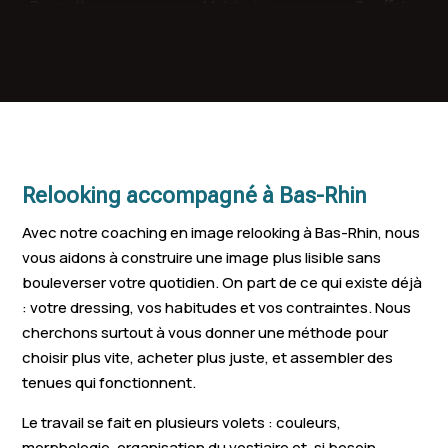
Brumath
Molsheim
Souffelweye
Geispolsheim
Wissembourg
Eckbolsheim
Barr
Mutzig
Vendenheim
La Wantzenau
Benfeld
Fegersheim
Wasselonne
Eschau
Oberhausbe
Relooking accompagné à Bas-Rhin
Reichshoffen
Rosheim
Drusenheim
Avec notre coaching en image relooking à Bas-Rhin, nous
Schweighous
vous aidons à construire une image plus lisible sans
Gambsheim
Mundolsheim
Moder
bouleverser votre quotidien. On part de ce qui existe déjà
: votre dressing, vos habitudes et vos contraintes. Nous
Pfaffenhoffen
Soufflenheim
Herrlisheim
cherchons surtout à vous donner une méthode pour
choisir plus vite, acheter plus juste, et assembler des
Hoerdt
Plobsheim
Truchtershe
tenues qui fonctionnent.
Niederbronn-les-
Reichstett
Marckolshei
Le travail se fait en plusieurs volets : couleurs,
Bains
morphologie, organisation du vestiaire et, si besoin,