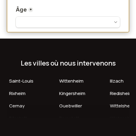
Les villes où nous intervenons
Saint-Louis
Wittenheim
Illzach
Rixheim
Kingersheim
Riedisheim
Cernay
Guebwiller
Wittelsheim
Pfastatt
Brunstatt
Wintzenhei
Thann
Ensisheim
Huningue