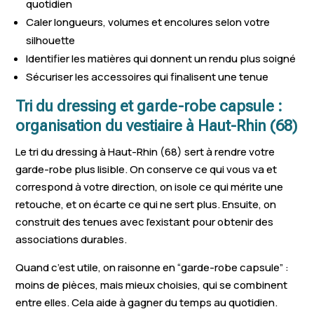
quotidien
Colmar
Caler longueurs, volumes et encolures selon votre
Lapoutroie
Holtzwihr
Kunheim
silhouette
Identifier les matières qui donnent un rendu plus soigné
Sainte-Croix-aux-
Wettolsheim
Willer-sur-T
Sécuriser les accessoires qui finalisent une tenue
Mines
Tri du dressing et garde-robe capsule :
Aspach-le-Haut
Eguisheim
Burnhaupt-
organisation du vestiaire à Haut-Rhin (68)
Wattwiller
Ostheim
Lièpvre
Le tri du dressing à Haut-Rhin (68) sert à rendre votre
Ammerschwihr
Uffholtz
Landser
garde-robe plus lisible. On conserve ce qui vous va et
correspond à votre direction, on isole ce qui mérite une
Bantzenheim
Moosch
retouche, et on écarte ce qui ne sert plus. Ensuite, on
construit des tenues avec l’existant pour obtenir des
associations durables.
Quand c’est utile, on raisonne en “garde-robe capsule” :
moins de pièces, mais mieux choisies, qui se combinent
entre elles. Cela aide à gagner du temps au quotidien.