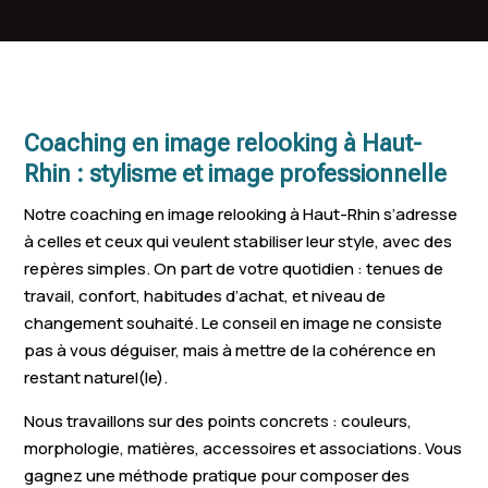
Soultz-Haut-Rhin
Horbourg-Wihr
Lutterbach
Kembs
Altkirch
Sausheim
Sainte-Marie-aux-
Habsheim
Blotzheim
Coaching en image relooking à Haut-
Mines
Rhin : stylisme et image professionnelle
Ingersheim
Munster
Ribeauvillé
Notre coaching en image relooking à Haut-Rhin s’adresse
Village-Neuf
Kaysersberg
Rouffach
à celles et ceux qui veulent stabiliser leur style, avec des
repères simples. On part de votre quotidien : tenues de
Sierentz
Bollwiller
Bartenheim
travail, confort, habitudes d’achat, et niveau de
Staffelfelden
Turckheim
Richwiller
changement souhaité. Le conseil en image ne consiste
pas à vous déguiser, mais à mettre de la cohérence en
Masevaux
Morschwiller-le-Bas
Issenheim
restant naturel(le).
Orbey
Hégenheim
Buhl
Nous travaillons sur des points concrets : couleurs,
morphologie, matières, accessoires et associations. Vous
Sainte-Croix-en-
Pulversheim
Hésingue
gagnez une méthode pratique pour composer des
Plaine