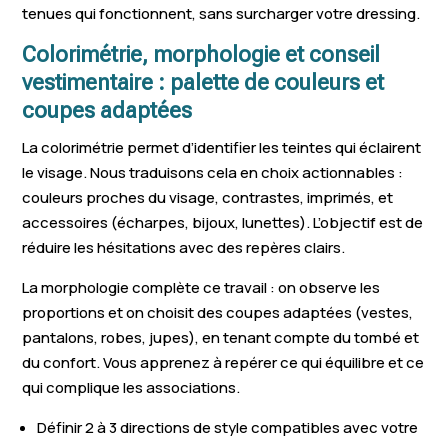
tenues qui fonctionnent, sans surcharger votre dressing.
Vieux-Thann
Volgelsheim
Baldershei
Colorimétrie, morphologie et conseil
Zillisheim
Biesheim
Ruelisheim
vestimentaire : palette de couleurs et
coupes adaptées
Illfurth
Ungersheim
Soultzmatt
La colorimétrie permet d’identifier les teintes qui éclairent
Houssen
Rosenau
Fessenheim
le visage. Nous traduisons cela en choix actionnables :
couleurs proches du visage, contrastes, imprimés, et
Dannemarie
Saint-Amarin
Andolsheim
accessoires (écharpes, bijoux, lunettes). L’objectif est de
Hochstatt
Hirsingue
Labaroche
réduire les hésitations avec des repères clairs.
Carspach
Bergheim
Réguisheim
La morphologie complète ce travail : on observe les
proportions et on choisit des coupes adaptées (vestes,
Bitschwiller-lès-
Meyenheim
Ottmarshei
pantalons, robes, jupes), en tenant compte du tombé et
Thann
du confort. Vous apprenez à repérer ce qui équilibre et ce
qui complique les associations.
Blodelsheim
Reiningue
Sundhoffen
Définir 2 à 3 directions de style compatibles avec votre
Herrlisheim
Neuf-Brisach
Burnhaupt-le-Bas