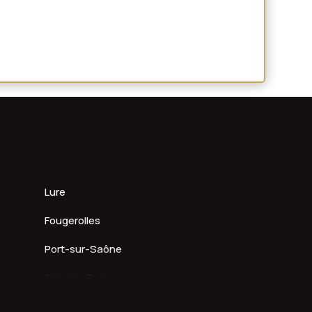
Lure
Fougerolles
Port-sur-Saône
Arc-lès-Gray
Froideconche