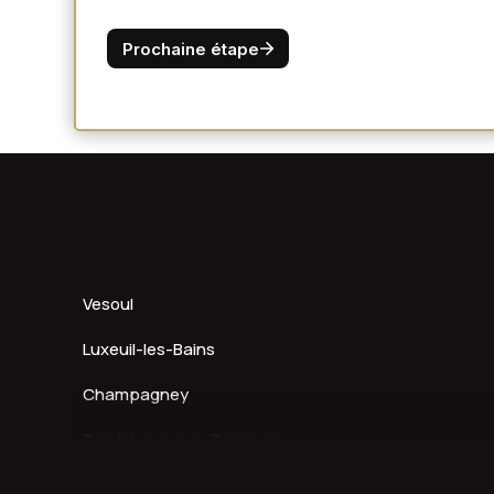
Vesoul
Luxeuil-les-Bains
Champagney
Saint-Loup-sur-Semouse
Vaivre-et-Montoille