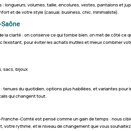
: longueurs, volumes, taille, encolures, vestes, pantalons et jupe
fort et de votre style (casual, business, chic, minimaliste).
e-Saône
de la clarté : on conserve ce qui tombe bien, on met de côté ce q
 l’existant, pour éviter les achats inutiles et mieux combiner vo
, sacs, bijoux
 : tenues du quotidien, options plus habillées, et variantes pou
ails qui changent tout.
anche-Comté est pensé comme un gain de temps : nous ciblons 
, votre rythme, et le niveau de changement que vous souhaitez. L