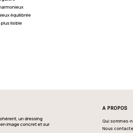
 harmonieux
Saint-Aubin-Routot
B
ieux équilibrée
lus lisible
Préaux
F
Rouxmesnil-Bouteilles
L
Villers-Écalles
F
Saint-Léonard
R
Saint-Martin-du-Vivier
S
Cauville-sur-Mer
M
A PROPOS
ohérent, un dressing
Qui sommes-
 en image concret et sur
Nous contact