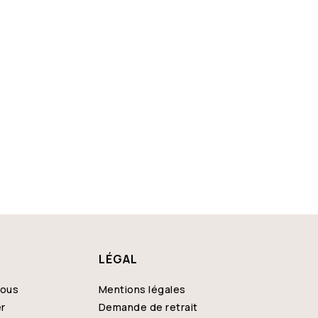
acqueville-en-Caux
ontaine-le-Bourg
es Grandes-Ventes
réville
ogerville
aint-Nicolas-de-la-Taille
artin-Église
LÉGAL
nous
Mentions légales
er
Demande de retrait