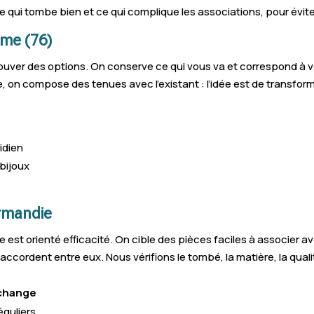
 qui tombe bien et ce qui complique les associations, pour évite
Isneauville
S
ime (76)
Offranville
S
ouver des options. On conserve ce qui vous va et correspond à vot
Gruchet-le-Valasse
C
e, on compose des tenues avec l’existant : l’idée est de transfo
Blangy-sur-Bresle
G
Épouville
F
idien
 bijoux
Yerville
T
Auffay
L
ormandie
Arques-la-Bataille
D
t orienté efficacité. On cible des pièces faciles à associer av
La Londe
S
cordent entre eux. Nous vérifions le tombé, la matière, la qualité 
Belbeuf
L
 change
éguliers
Sainte-Marguerite-sur-Duclair
E