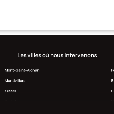
Les villes où nous intervenons
Mont-Saint-Aignan
F
Montivilliers
B
Oissel
B
Yvetot
M
Notre-Dame-de-Gravenchon
C