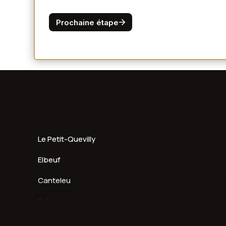
Le Petit-Quevilly
Elbeuf
Canteleu
Bolbec
Déville-lès-Rouen