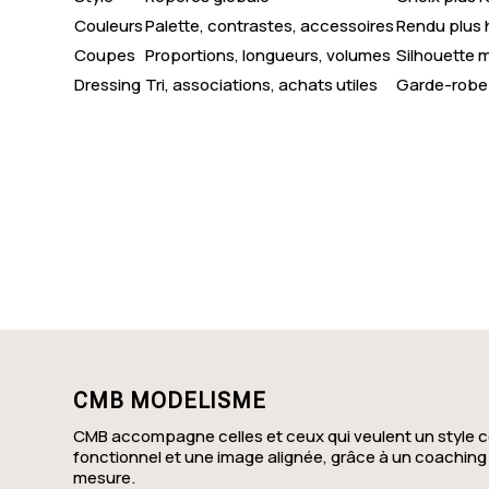
Couleurs
Palette, contrastes, accessoires
Rendu plus
Aumale
Coupes
Proportions, longueurs, volumes
Silhouette m
Dressing
Tri, associations, achats utiles
Garde-robe p
Hautot-sur-Mer
Saint-Jouin-Bruneval
Fontenay
Jumièges
Ferrières-en-Bray
Eslettes
CMB MODELISME
CMB accompagne celles et ceux qui veulent un style c
fonctionnel et une image alignée, grâce à un coaching
mesure.