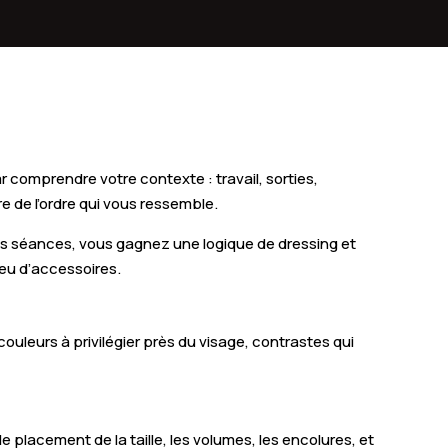
aint-Martin-en-Campagne
etit-Couronne
aint-Pierre-lès-Elbeuf
ainte-Adresse
comprendre votre contexte : travail, sorties,
onsecours
e de l’ordre qui vous ressemble.
avilly
 des séances, vous gagnez une logique de dressing et
peu d’accessoires.
léon
ontville
couleurs à privilégier près du visage, contrastes qui
auville-en-Caux
uclair
placement de la taille, les volumes, les encolures, et
aint-Nicolas-d'Aliermont