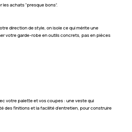
r les achats “presque bons”.
aint-Léger-du-Bourg-Denis
aint-Jacques-sur-Darnétal
re direction de style, on isole ce qui mérite une
any-Barville
rmer votre garde-robe en outils concrets, pas en pièces
oderville
ontaine-la-Mallet
ourville-la-Rivière
a Mailleraye-sur-Seine
oudeville
ec votre palette et vos coupes : une veste qui
aint-Saëns
des finitions et la facilité d’entretien, pour construire
uneray
nvermeu