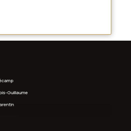
écamp
ois-Guillaume
arentin
aromme
audebec-lès-Elbeuf