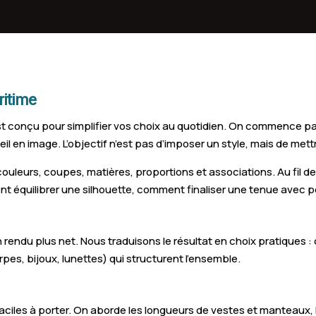
Grand-Couronne
S
Lillebonne
P
Harfleur
S
itime
Le Mesnil-Esnard
S
t conçu pour simplifier vos choix au quotidien. On commence par 
Eu
B
l en image. L’objectif n’est pas d’imposer un style, mais de mettr
Octeville-sur-Mer
P
 couleurs, coupes, matières, proportions et associations. Au fil
nt équilibrer une silhouette, comment finaliser une tenue avec 
Gournay-en-Bray
C
Neufchâtel-en-Bray
M
n rendu plus net. Nous traduisons le résultat en choix pratiques : 
Le Tréport
F
rpes, bijoux, lunettes) qui structurent l’ensemble.
Caudebec-en-Caux
D
iles à porter. On aborde les longueurs de vestes et manteaux, le 
Saint-Valery-en-Caux
S