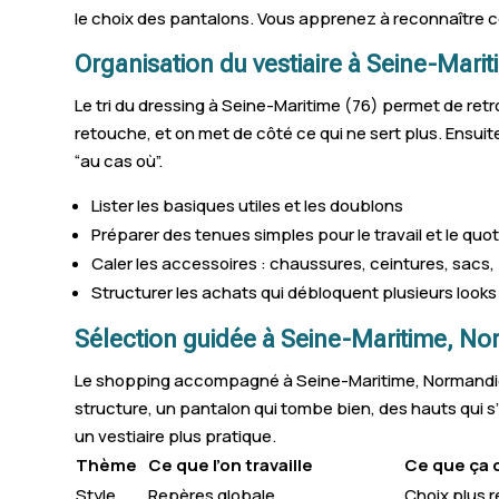
le choix des pantalons. Vous apprenez à reconnaître ce
Forges-les-Eaux
Organisation du vestiaire à Seine-Marit
Amfreville-la-Mi-Voie
Le tri du dressing à Seine-Maritime (76) permet de retr
Quincampoix
retouche, et on met de côté ce qui ne sert plus. Ensuit
“au cas où”.
Houppeville
Lister les basiques utiles et les doublons
Buchy
Préparer des tenues simples pour le travail et le quot
Caler les accessoires : chaussures, ceintures, sacs,
Criel-sur-Mer
Structurer les achats qui débloquent plusieurs looks
Criquetot-l'Esneval
Sélection guidée à Seine-Maritime, N
Gainneville
Le shopping accompagné à Seine-Maritime, Normandie es
La Neuville-Chant-d'Oisel
structure, un pantalon qui tombe bien, des hauts qui s’ac
un vestiaire plus pratique.
Saint-Pierre-de-Varengeville
Thème
Ce que l’on travaille
Ce que ça
Style
Repères globale
Choix plus r
La Frénaye