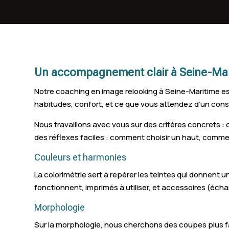
Darnétal
Gonfreville-l'Orcher
Saint-Aubin-lès-Elbeuf
Un accompagnement clair à Seine-Mar
Bihorel
Notre coaching en image relooking à Seine-Maritime es
Notre-Dame-de-Bondeville
habitudes, confort, et ce que vous attendez d’un consei
Malaunay
Nous travaillons avec vous sur des critères concrets :
des réflexes faciles : comment choisir un haut, comme
Franqueville-Saint-Pierre
Couleurs et harmonies
Le Trait
La colorimétrie sert à repérer les teintes qui donnent u
Saint-Romain-de-Colbosc
fonctionnent, imprimés à utiliser, et accessoires (écha
Le Houlme
Morphologie
Sur la morphologie, nous cherchons des coupes plus fac
Boos