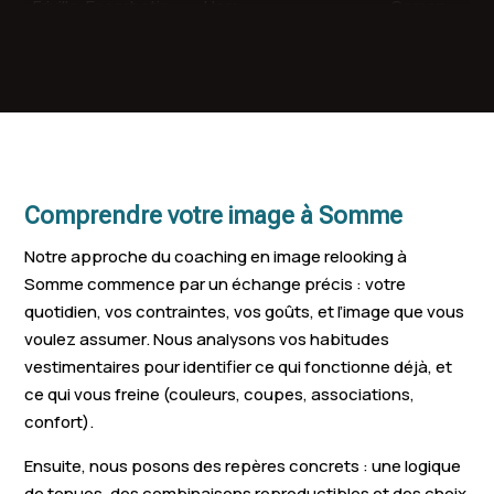
Friville-Escarbotin
Ham
Camon
Salouël
Moreuil
Rivery
Boves
Flixecourt
Rue
Rosières-en-
Ailly-sur-Somme
Saleux
Santerre
Comprendre votre image à Somme
Ailly-sur-Noye
Mers-les-Bains
Pont-de-Met
Notre approche du coaching en image relooking à
Feuquières-en-
Saint-Valery-
Gamaches
Somme commence par un échange précis : votre
Vimeu
Somme
quotidien, vos contraintes, vos goûts, et l’image que vous
Cayeux-sur-Mer
Poix-de-Picardie
Nesle
voulez assumer. Nous analysons vos habitudes
vestimentaires pour identifier ce qui fonctionne déjà, et
Vignacourt
Airaines
Fressennevill
ce qui vous freine (couleurs, coupes, associations,
confort).
Chaulnes
Beauval
Flesselles
Ensuite, nous posons des repères concrets : une logique
Saint-Léger-lès-
Le Crotoy
Fouilloy
de tenues, des combinaisons reproductibles et des choix