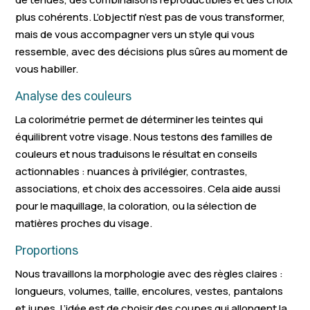
Domart
plus cohérents. L’objectif n’est pas de vous transformer,
Saint-Ouen
Conty
Eppeville
mais de vous accompagner vers un style qui vous
ressemble, avec des décisions plus sûres au moment de
Hornoy-le-Bourg
Harbonnières
Dreuil-lès-A
vous habiller.
Analyse des couleurs
La colorimétrie permet de déterminer les teintes qui
équilibrent votre visage. Nous testons des familles de
couleurs et nous traduisons le résultat en conseils
actionnables : nuances à privilégier, contrastes,
associations, et choix des accessoires. Cela aide aussi
pour le maquillage, la coloration, ou la sélection de
matières proches du visage.
Proportions
Nous travaillons la morphologie avec des règles claires :
longueurs, volumes, taille, encolures, vestes, pantalons
et jupes. L’idée est de choisir des coupes qui allongent la