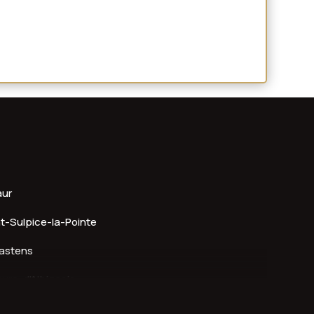
aur
t-Sulpice-la-Pointe
astens
ure-d'Albigeois
lmont