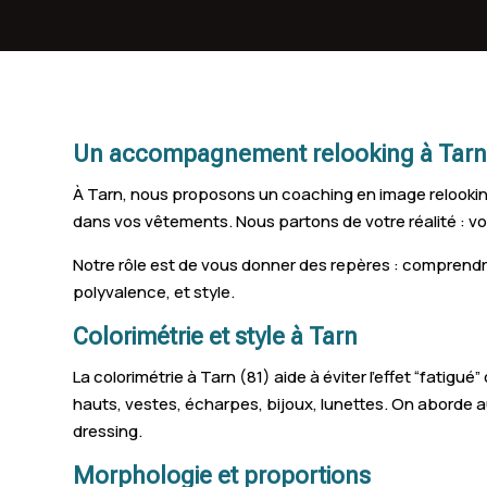
Marssac-sur-Tarn
Sorèze
Soual
Un accompagnement relooking à Tar
Aiguefonde
À Tarn, nous proposons un coaching en image relooking
Lagrave
dans vos vêtements. Nous partons de votre réalité : v
Cambon
Notre rôle est de vous donner des repères : comprendre c
polyvalence, et style.
Burlats
Colorimétrie et style à Tarn
Viviers-lès-Montagnes
La colorimétrie à Tarn (81) aide à éviter l’effet “fatigu
Lagarrigue
hauts, vestes, écharpes, bijoux, lunettes. On aborde a
dressing.
Cunac
Morphologie et proportions