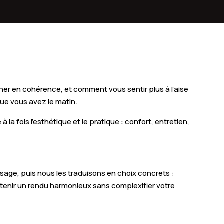
fouleux
t-de-Larn
hès
ns
er en cohérence, et comment vous sentir plus à l’aise
uecourbe
ue vous avez le matin.
tredon-Labessonnié
la fois l’esthétique et le pratique : confort, entretien,
Sequestre
astide-Saint-Georges
 visage, puis nous les traduisons en choix concrets :
trec
obtenir un rendu harmonieux sans complexifier votre