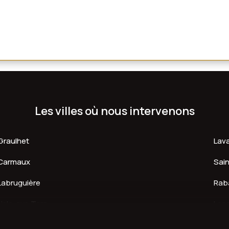
Les villes où nous intervenons
Graulhet
Lav
Carmaux
Sain
Labruguière
Rab
Lisle-sur-Tarn
Lesc
Puygouzon
Réa