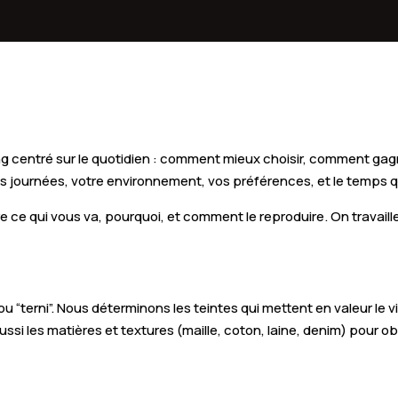
Puylaurens
Cou
Blaye-les-Mines
Pon
Cagnac-les-Mines
Art
n
Lacaune
Bre
 centré sur le quotidien : comment mieux choisir, comment gagn
Payrin-Augmontel
Roq
os journées, votre environnement, vos préférences, et le temps q
Saint-Benoît-de-Carmaux
Mon
e qui vous va, pourquoi, et comment le reproduire. On travaille à 
Sémalens
Le 
Briatexte
Lab
é” ou “terni”. Nous déterminons les teintes qui mettent en valeur le
Roumégoux
Lau
ussi les matières et textures (maille, coton, laine, denim) pour 
Castelnau-de-Lévis