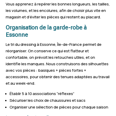
Vous apprenez à repérer les bonnes longueurs, les tailles,
Boissy-sous-Saint-
La Ferté-Alais
Bruyères-le-
les volumes, et les encolures, afin de choisir plus vite en
Yon
magasin et d’éviter les pièces qui restent au placard.
Briis-sous-Forges
Méréville
Cerny
Organisation de la garde-robe à
Essonne
Étiolles
Saint-Vrain
Boutigny-su
Le tri du dressing à Essonne, Île-de-France permet de
Champcueil
Maisse
Vert-le-Petit
réorganiser. On conserve ce qui est flatteur et
Gometz-le-Châtel
Champlan
Ormoy
confortable, on prévoit les retouches utiles, et on
identifie les manques. Nous construisons des silhouettes
Villejust
Fontenay-lès-Briis
Varennes-Ja
avec vos pièces : basiques + pièces fortes +
accessoires, pour obtenir des tenues adaptées au travail
Vert-le-Grand
Cheptainville
Pussay
et au week-end.
Bouray-sur-Juine
Vauhallan
Janville-sur-
Établir 5 à 10 associations “réflexes”
Les Molières
Saclas
Angervilliers
Sécuriser les choix de chaussures et sacs
Organiser une sélection de pièces pour chaque saison
Corbreuse