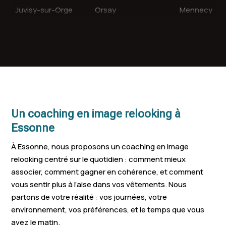
Juvisy-sur-Orge
Orsay
Mennecy
Verrières-le-Buisson
Fleury-Mérogis
Morangis
Épinay-sous-
Saint-Pierre-du-
Saint-Germa
Sénart
Perray
Arpajon
Arpajon
Dourdan
Bondoufle
Épinay-sur-Orge
Villebon-sur-Yvette
Igny
Un coaching en image relooking à
Crosne
Quincy-sous-Sénart
Bures-sur-Yv
Essonne
À Essonne, nous proposons un coaching en image
Breuillet
Montlhéry
Marcoussis
relooking centré sur le quotidien : comment mieux
Boussy-Saint-
associer, comment gagner en cohérence, et comment
La Ville-du-Bois
Paray-Vieille
Antoine
vous sentir plus à l’aise dans vos vêtements. Nous
partons de votre réalité : vos journées, votre
Ballancourt-sur-
Saint-Germain-lès-
Soisy-sur-Se
environnement, vos préférences, et le temps que vous
Essonne
Corbeil
avez le matin.