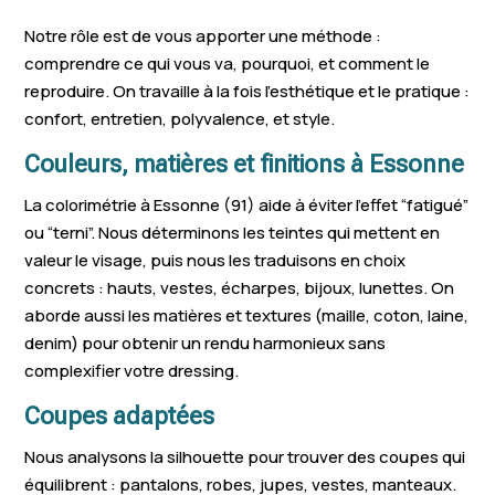
Villemoisson-sur-
Lisses
Linas
Notre rôle est de vous apporter une méthode :
Orge
comprendre ce qui vous va, pourquoi, et comment le
Wissous
Étréchy
Égly
reproduire. On travaille à la fois l’esthétique et le pratique :
confort, entretien, polyvalence, et style.
Itteville
Saulx-les-Chartreux
Limours
Couleurs, matières et finitions à Essonne
Longpont-sur-Orge
Saintry-sur-Seine
Marolles-en
La colorimétrie à Essonne (91) aide à éviter l’effet “fatigué”
Lardy
Villabé
Ollainville
ou “terni”. Nous déterminons les teintes qui mettent en
valeur le visage, puis nous les traduisons en choix
Le Coudray-
Saint-Chéron
Ballainvilliers
concrets : hauts, vestes, écharpes, bijoux, lunettes. On
Montceaux
aborde aussi les matières et textures (maille, coton, laine,
denim) pour obtenir un rendu harmonieux sans
Bièvres
Milly-la-Forêt
Villiers-sur-
complexifier votre dressing.
Nozay
Morigny-Champigny
Angerville
Coupes adaptées
Saclay
Tigery
La Norville
Nous analysons la silhouette pour trouver des coupes qui
Leuville-sur-Orge
Le Plessis-Pâté
Forges-les-B
équilibrent : pantalons, robes, jupes, vestes, manteaux.