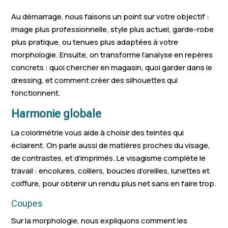
Magny-en-Vexin
Marly-la-Ville
Parmain
Au démarrage, nous faisons un point sur votre objectif :
Viarmes
Mériel
Champagne-s
image plus professionnelle, style plus actuel, garde-robe
plus pratique, ou tenues plus adaptées à votre
La Frette-sur-
morphologie. Ensuite, on transforme l’analyse en repères
Luzarches
Le Thillay
Seine
concrets : quoi chercher en magasin, quoi garder dans le
dressing, et comment créer des silhouettes qui
Bruyères-sur-Oise
Survilliers
Montsoult
fonctionnent.
Puiseux-en-
Presles
Marines
Harmonie globale
France
La colorimétrie vous aide à choisir des teintes qui
Chaumontel
Frépillon
Asnières-sur-
éclairent. On parle aussi de matières proches du visage,
de contrastes, et d’imprimés. Le visagisme complète le
Margency
Montlignon
Vémars
travail : encolures, colliers, boucles d’oreilles, lunettes et
Roissy-en-France
Bernes-sur-Oise
Andilly
coiffure, pour obtenir un rendu plus net sans en faire trop.
Saint-Martin-du-
Coupes
Saint-Witz
Ennery
Tertre
Sur la morphologie, nous expliquons comment les