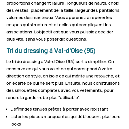
proportions changent l’allure : longueurs de hauts, choix
Butry-sur-Oise
Belloy-en-France
Fontenay-en-P
des vestes, placement de la taille, largeur des pantalons,
Neuville-sur-Oise
Chars
Boissy-l'Aillerie
volumes des manteaux. Vous apprenez à repérer les
coupes qui structurent et celles qui compliquent les
Baillet-en-France
Maffliers
Nesles-la-Vall
associations. L’objectif est que vous puissiez décider
Attainville
Mours
plus vite, sans vous poser dix questions.
Tri du dressing à Val-d'Oise (95)
Le tri du dressing à Val-d'Oise (95) sert à simplifier. On
conserve ce qui vous va et ce qui correspond à votre
direction de style, on isole ce qui mérite une retouche, et
on écarte ce qui ne sert plus. Ensuite, nous construisons
des silhouettes complètes avec vos vêtements, pour
rendre la garde-robe plus “utilisable”.
Définir des tenues prêtes à porter avec l’existant
Lister les pièces manquantes qui débloquent plusieurs
looks