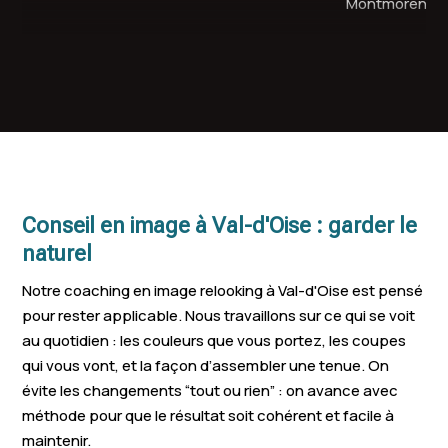
Montmorency
Osny
Jouy-le-Moutier
Domont
Saint-Leu-la-
Vauréal
Saint-Brice-s
Forêt
Montmagny
Arnouville
Persan
Louvres
L' Isle-Adam
Enghien-les-B
Conseil en image à Val-d'Oise : garder le
Méry-sur-Oise
Pierrelaye
Fosses
naturel
Beaumont-sur-Oise
Ézanville
Beauchamp
Notre coaching en image relooking à Val-d'Oise est pensé
pour rester applicable. Nous travaillons sur ce qui se voit
Le Plessis-
Groslay
Bessancourt
au quotidien : les couleurs que vous portez, les coupes
Bouchard
qui vous vont, et la façon d’assembler une tenue. On
Saint-Prix
Écouen
Courdimanch
évite les changements “tout ou rien” : on avance avec
méthode pour que le résultat soit cohérent et facile à
Auvers-sur-Oise
Bouffémont
Menucourt
maintenir.