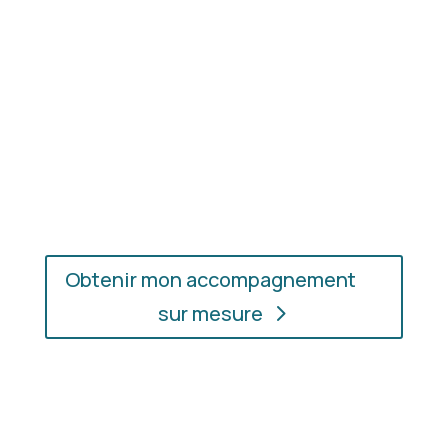
En présentiel ou en ligne
: choisissez
l’accompagnement qui vous convient, où que vous
soyez.
Obtenir mon accompagnement
sur mesure