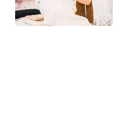
Boostez votre style
: révélez votre potentiel
grâce à un accompagnement personnalisé “Glow
Up”.