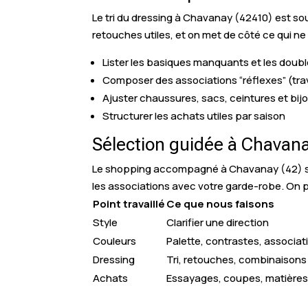
Le tri du dressing à Chavanay (42410) est souv
retouches utiles, et on met de côté ce qui ne
Lister les basiques manquants et les doub
Composer des associations “réflexes” (trav
Ajuster chaussures, sacs, ceintures et bijo
Structurer les achats utiles par saison
Sélection guidée à Chavana
Le shopping accompagné à Chavanay (42) sert
les associations avec votre garde-robe. On prê
Point travaillé
Ce que nous faisons
Style
Clarifier une direction
Couleurs
Palette, contrastes, associat
Dressing
Tri, retouches, combinaisons
Achats
Essayages, coupes, matière