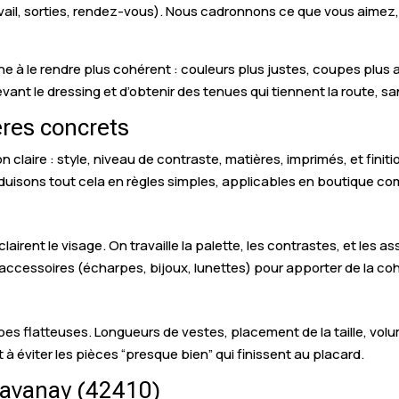
ravail, sorties, rendez-vous). Nous cadronnons ce que vous aimez
he à le rendre plus cohérent : couleurs plus justes, coupes plus 
devant le dressing et d’obtenir des tenues qui tiennent la route, sa
ères concrets
n claire : style, niveau de contraste, matières, imprimés, et fini
traduisons tout cela en règles simples, applicables en boutique 
clairent le visage. On travaille la palette, les contrastes, et les as
 accessoires (écharpes, bijoux, lunettes) pour apporter de la co
s flatteuses. Longueurs de vestes, placement de la taille, volu
à éviter les pièces “presque bien” qui finissent au placard.
havanay (42410)