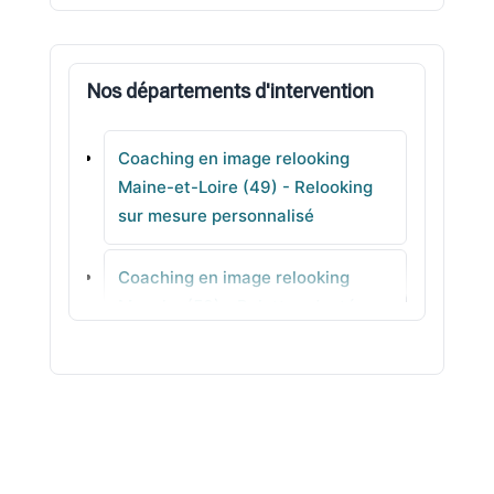
Vihiers
Nos départements d'intervention
Mozé-sur-Louet
Coaching en image relooking
Morannes
Maine-et-Loire (49) - Relooking
sur mesure personnalisé
Beaupréau
Coaching en image relooking
Maulévrier
Manche (50) - Palette adaptée
pour votre teint
Coaching en image relooking
Marne (51) - Silhouette avec
méthode