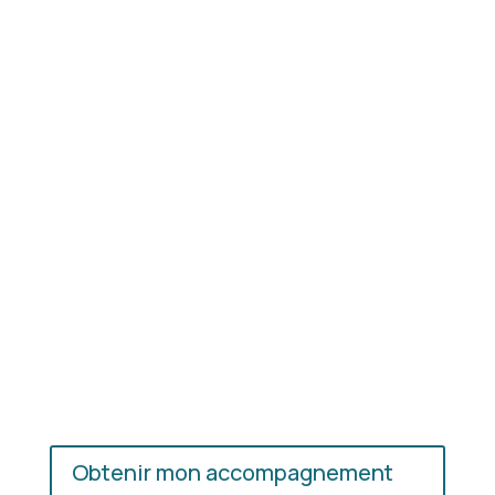
Résultat concret
: apprenez à choisir les coupes,
les couleurs et les matières qui vous mettent
réellement en valeur.
En présentiel ou en ligne
: choisissez
l’accompagnement qui vous convient, où que vous
soyez.
Obtenir mon accompagnement