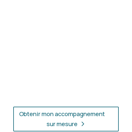
Résultat concret
: apprenez à choisir les coupes,
les couleurs et les matières qui vous mettent
réellement en valeur.
En présentiel ou en ligne
: choisissez
l’accompagnement qui vous convient, où que vous
soyez.
Obtenir mon accompagnement
sur mesure