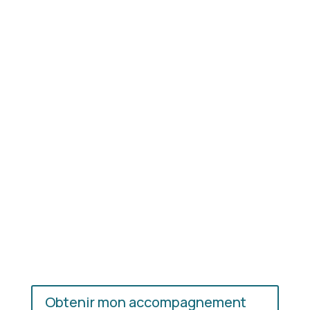
Résultat concret
: apprenez à choisir les coupes,
les couleurs et les matières qui vous mettent
réellement en valeur.
En présentiel ou en ligne
: choisissez
l’accompagnement qui vous convient, où que vous
soyez.
Obtenir mon accompagnement