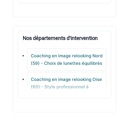
Bousbecque
Poix-du-Nord
Nos départements d'intervention
Maing
Coaching en image relooking Nord
Trélon
(59) - Choix de lunettes équilibrés
Assevent
Coaching en image relooking Oise
(60) - Style professionnel à
Famars
reproduire
Coaching en image relooking
Orne (61) - Accompagnement
individuel en ville