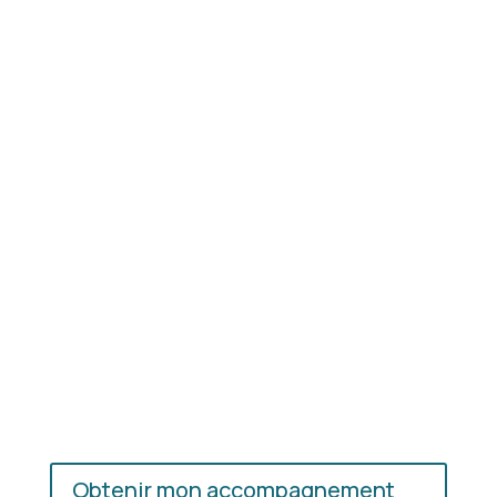
Résultat concret
: apprenez à choisir les coupes,
les couleurs et les matières qui vous mettent
réellement en valeur.
En présentiel ou en ligne
: choisissez
l’accompagnement qui vous convient, où que vous
soyez.
Obtenir mon accompagnement