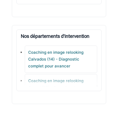
Courseulles-sur-Mer
Ver-sur-Mer
Nos départements d'intervention
Trouville-sur-Mer
Coaching en image relooking
Hermanville-sur-Mer
Calvados (14) - Diagnostic
complet pour avancer
Luc-sur-Mer
Coaching en image relooking
Cormelles-le-Royal
Cantal (15) - Conseil en image
clair
Coaching en image relooking
Charente (16) - Colorimétrie pour