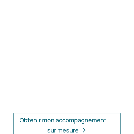
Résultat concret
: apprenez à choisir les coupes,
les couleurs et les matières qui vous mettent
réellement en valeur.
En présentiel ou en ligne
: choisissez
l’accompagnement qui vous convient, où que vous
soyez.
Obtenir mon accompagnement
sur mesure