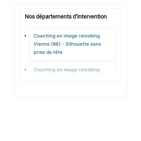
Lussac-les-Châteaux
Nos départements d'intervention
Lusignan
Coaching en image relooking
Vouneuil-sur-Vienne
Vienne (86) - Silhouette sans
prise de tête
Saint-Georges-lès-Baillargeaux
Coaching en image relooking
Naintré
Haute-Vienne (87) - Visagisme
cohérents
Coaching en image relooking
Vosges (88) - Looks faciles à
porter
Coaching en image relooking