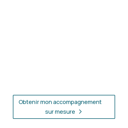
Résultat concret
: apprenez à choisir les coupes,
les couleurs et les matières qui vous mettent
réellement en valeur.
En présentiel ou en ligne
: choisissez
l’accompagnement qui vous convient, où que vous
soyez.
Obtenir mon accompagnement
sur mesure