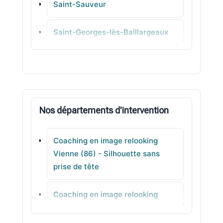
Saint-Sauveur
Saint-Georges-lès-Baillargeaux
Vouillé
Quinçay
Nos départements d'intervention
Dissay
Coaching en image relooking
Migné-Auxances
Vienne (86) - Silhouette sans
prise de tête
Mignaloux-Beauvoir
Coaching en image relooking
Smarves
Haute-Vienne (87) - Visagisme
cohérents