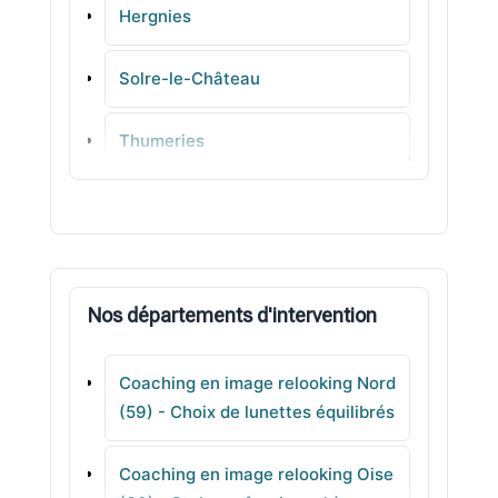
Hergnies
Solre-le-Château
Thumeries
Frelinghien
Marquette-en-Ostrevant
Nos départements d'intervention
Lallaing
Coaching en image relooking Nord
Loos
(59) - Choix de lunettes équilibrés
Lambres-lez-Douai
Coaching en image relooking Oise