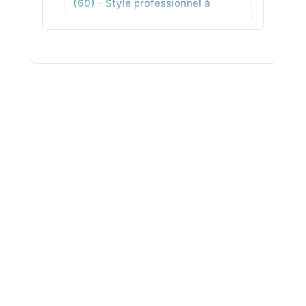
(60) - Style professionnel à
Pont-sur-Sambre
reproduire
Coaching en image relooking
Orne (61) - Accompagnement
individuel en ville
Coaching en image relooking Pas-
de-Calais (62) - Analyse de style
pour vous recentrer
Coaching en image relooking Puy-
de-Dôme (63) - Stylisme concret