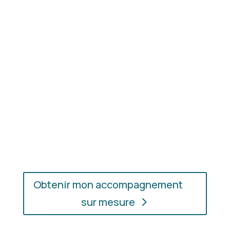
Résultat concret
: apprenez à choisir les coupes,
les couleurs et les matières qui vous mettent
réellement en valeur.
En présentiel ou en ligne
: choisissez
l’accompagnement qui vous convient, où que vous
soyez.
Obtenir mon accompagnement
sur mesure