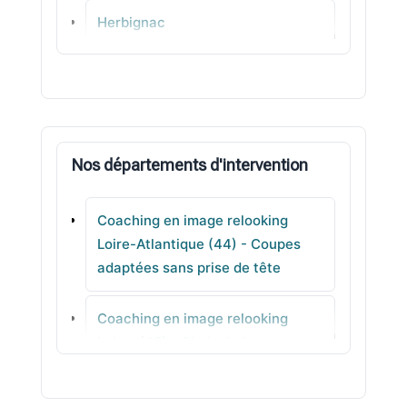
Herbignac
Vigneux-de-Bretagne
Fégréac
Nos départements d'intervention
Saint-Joachim
Coaching en image relooking
Besné
Loire-Atlantique (44) - Coupes
adaptées sans prise de tête
Monnières
Coaching en image relooking
Machecoul
Loiret (45) - Choix de lunettes
équilibrés