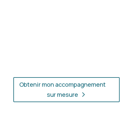
En présentiel ou en ligne
: choisissez
l’accompagnement qui vous convient, où que vous
soyez.
Obtenir mon accompagnement
sur mesure