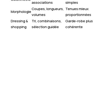
associations
simples
Coupes, longueurs,
Tenues mieux
Morphologie
volumes
proportionnées
Dressing &
Tri, combinaisons,
Garde-robe plus
shopping
sélection guidée
cohérente
Boostez votre style
: révélez votre potentiel
grâce à un accompagnement personnalisé “Glow
Up”.