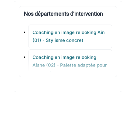
Crozet
Nos départements d'intervention
Treffort-Cuisiat
Coaching en image relooking Ain
Cessy
(01) - Stylisme concret
Nantua
Coaching en image relooking
Aisne (02) - Palette adaptée pour
Niévroz
votre teint
Coaching en image relooking
Allier (03) - Coupes adaptées pas
à pas
Coaching en image relooking
Alpes-de-Haute-Provence (04) -