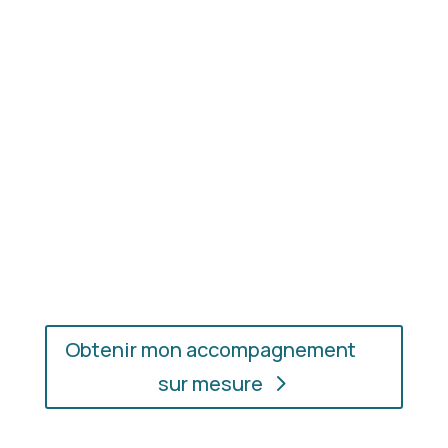
Résultat concret
: apprenez à choisir les coupes,
les couleurs et les matières qui vous mettent
réellement en valeur.
En présentiel ou en ligne
: choisissez
l’accompagnement qui vous convient, où que vous
soyez.
Obtenir mon accompagnement
sur mesure