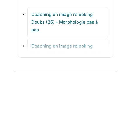
Coaching en image relooking
Pirey
Doubs (25) - Morphologie pas à
pas
Avanne-Aveney
Coaching en image relooking
Roche-lez-Beaupré
Drôme (26) - Visagisme équilibrés
Coaching en image relooking Eure
(27) - Style professionnel à
reproduire
Coaching en image relooking
Eure-et-Loir (28) -
Accompagnement individuel en
agence