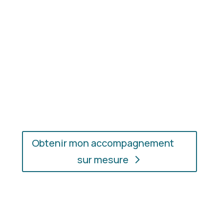
En présentiel ou en ligne
: choisissez
l’accompagnement qui vous convient, où que vous
soyez.
Obtenir mon accompagnement
sur mesure