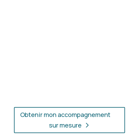
Résultat concret
: apprenez à choisir les coupes,
les couleurs et les matières qui vous mettent
réellement en valeur.
En présentiel ou en ligne
: choisissez
l’accompagnement qui vous convient, où que vous
soyez.
Obtenir mon accompagnement
sur mesure