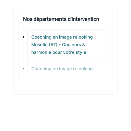
Sainte-Marie-aux-Chênes
Nos départements d'intervention
Behren-lès-Forbach
Coaching en image relooking
Maizières-lès-Metz
Moselle (57) - Couleurs &
harmonie pour votre style
Illange
Coaching en image relooking
Sierck-les-Bains
Nièvre (58) - Morphologie avec
méthode
Coaching en image relooking Nord
(59) - Choix de lunettes équilibrés
Coaching en image relooking Oise