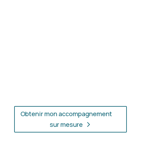
Résultat concret
: apprenez à choisir les coupes,
les couleurs et les matières qui vous mettent
réellement en valeur.
En présentiel ou en ligne
: choisissez
l’accompagnement qui vous convient, où que vous
soyez.
Obtenir mon accompagnement
sur mesure