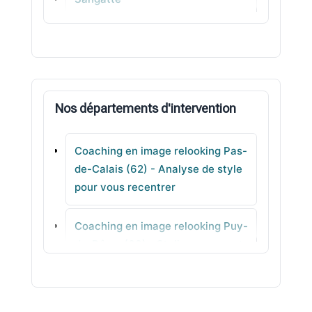
Pont-à-Vendin
Gonnehem
Nos départements d'intervention
Laventie
Coaching en image relooking Pas-
Merlimont
de-Calais (62) - Analyse de style
pour vous recentrer
Ardres
Coaching en image relooking Puy-
Équihen-Plage
de-Dôme (63) - Stylisme concret
Coaching en image relooking
Pyrénées-Atlantiques (64) -