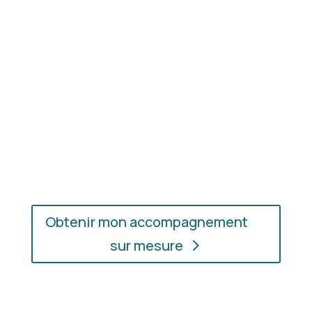
réellement en valeur.
En présentiel ou en ligne
: choisissez
l’accompagnement qui vous convient, où que vous
soyez.
Obtenir mon accompagnement
sur mesure