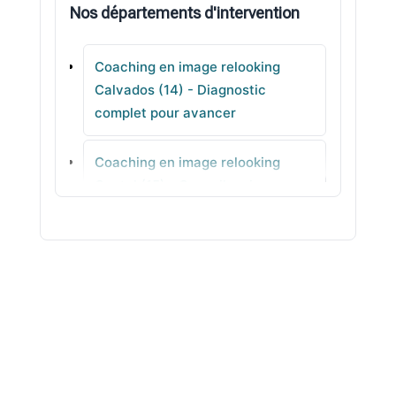
Nos départements d'intervention
Cabourg
Coaching en image relooking
Trouville-sur-Mer
Calvados (14) - Diagnostic
complet pour avancer
Bourguébus
Coaching en image relooking
Ranville
Cantal (15) - Conseil en image
clair
Coaching en image relooking
Charente (16) - Colorimétrie pour
votre style
Coaching en image relooking
Charente-Maritime (17) -