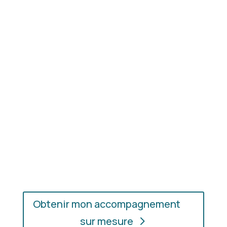
Résultat concret
: apprenez à choisir les coupes,
les couleurs et les matières qui vous mettent
réellement en valeur.
En présentiel ou en ligne
: choisissez
l’accompagnement qui vous convient, où que vous
soyez.
Obtenir mon accompagnement
sur mesure