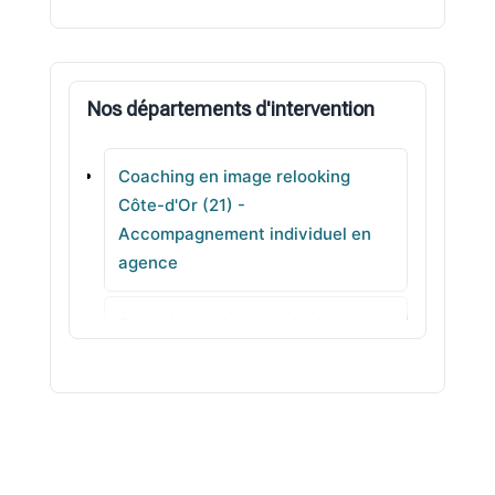
Selongey
Nos départements d'intervention
Fénay
Coaching en image relooking
Messigny-et-Vantoux
Côte-d'Or (21) -
Accompagnement individuel en
Fontaine-lès-Dijon
agence
Marcilly-sur-Tille
Coaching en image relooking
Côtes-d'Armor (22) - Analyse de
style pour gagner en assurance
Coaching en image relooking
Creuse (23) - Conseil en image