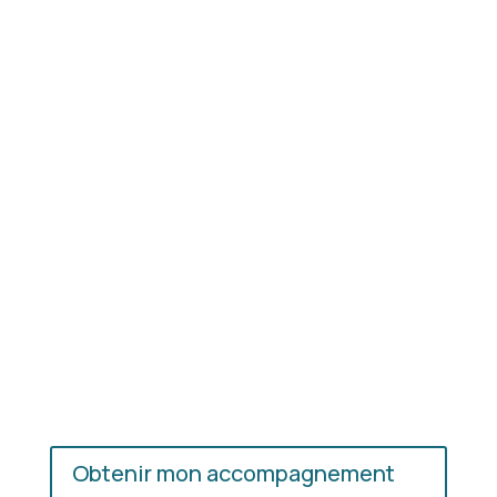
Résultat concret
: apprenez à choisir les coupes,
les couleurs et les matières qui vous mettent
réellement en valeur.
En présentiel ou en ligne
: choisissez
l’accompagnement qui vous convient, où que vous
soyez.
Obtenir mon accompagnement