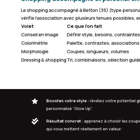
Le shopping accompagné à Betton (35) (type personal sh
vérifie l’association avec plusieurs tenues possibles, en
Volet
Ce que l’on fait
Conseil en image
Définir style, besoins, contrainte
Colorimétrie
Palette, contrastes, associations
Morphologie
Coupes, longueurs, volumes
Dressing & shopping
Tri, combinaisons, sélection guid

Boostez votre style
: révélez votre potentiel
personnalisé “Glow Up”.

Résultat concret
: apprenez à choisir les coupe
qui vous mettent réellement en valeur.