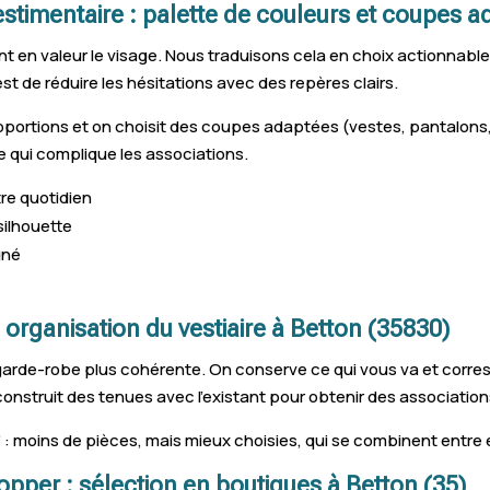
estimentaire : palette de couleurs et coupes 
tent en valeur le visage. Nous traduisons cela en choix actionnab
est de réduire les hésitations avec des repères clairs.
roportions et on choisit des coupes adaptées (vestes, pantalon
e qui complique les associations.
tre quotidien
silhouette
gné
 organisation du vestiaire à Betton (35830)
 garde-robe plus cohérente. On conserve ce qui vous va et corresp
 construit des tenues avec l’existant pour obtenir des associatio
 : moins de pièces, mais mieux choisies, qui se combinent entre e
per : sélection en boutiques à Betton (35)