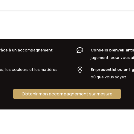

 grâce à un accompagnement
Conseils bienveillant
jugement, pour vous aid

s, les couleurs et les matières
En présentiel ou en li
où que vous soyez.
Obtenir mon accompagnement sur mesure