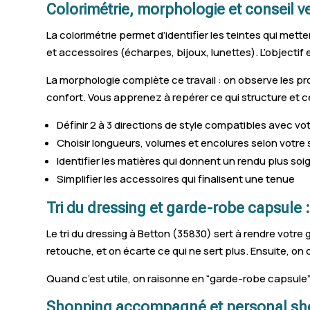
Colorimétrie, morphologie et conseil v
La colorimétrie permet d’identifier les teintes qui met
et accessoires (écharpes, bijoux, lunettes). L’objectif 
La morphologie complète ce travail : on observe les p
confort. Vous apprenez à repérer ce qui structure et c
Définir 2 à 3 directions de style compatibles avec vo
Choisir longueurs, volumes et encolures selon votre 
Identifier les matières qui donnent un rendu plus soi
Simplifier les accessoires qui finalisent une tenue
Tri du dressing et garde-robe capsule :
Le tri du dressing à Betton (35830) sert à rendre votre
retouche, et on écarte ce qui ne sert plus. Ensuite, on
Quand c’est utile, on raisonne en “garde-robe capsule”
Shopping accompagné et personal shop