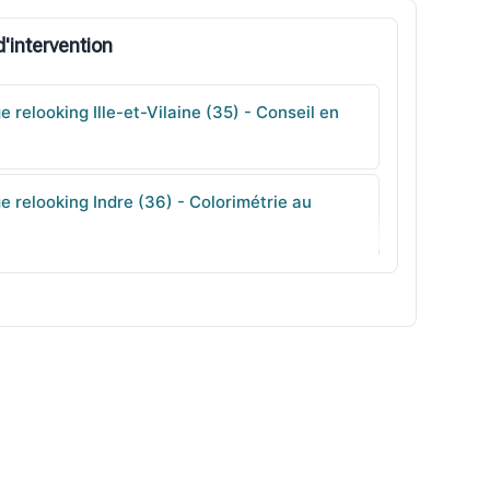
'intervention
 relooking Ille-et-Vilaine (35) - Conseil en
 relooking Indre (36) - Colorimétrie au
 relooking Indre-et-Loire (37) - Coupes
as
 relooking Isère (38) - Visagisme adaptés
 relooking Jura (39) - Tenues pro &
r