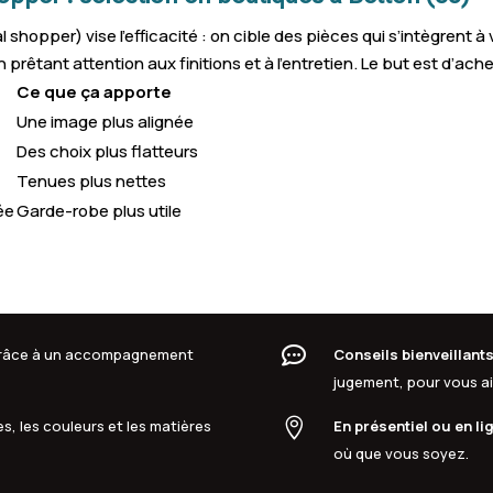
opper) vise l’efficacité : on cible des pièces qui s’intègrent à
 prêtant attention aux finitions et à l’entretien. Le but est d’achet
Ce que ça apporte
s
Une image plus alignée
Des choix plus flatteurs
Tenues plus nettes
ée
Garde-robe plus utile

 grâce à un accompagnement
Conseils bienveillant
jugement, pour vous aid

s, les couleurs et les matières
En présentiel ou en li
où que vous soyez.