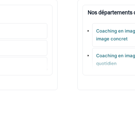
Nos départements d
Coaching en image
image concret
Coaching en image
quotidien
Coaching en image
adaptées pas à p
Coaching en image
Coaching en image
quotidien à porte