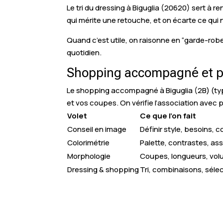
Le tri du dressing à Biguglia (20620) sert à 
qui mérite une retouche, et on écarte ce qui 
Quand c’est utile, on raisonne en “garde-robe
quotidien.
Shopping accompagné et per
Le shopping accompagné à Biguglia (2B) (type 
et vos coupes. On vérifie l’association avec p
Volet
Ce que l’on fait
Conseil en image
Définir style, besoins, 
Colorimétrie
Palette, contrastes, as
Morphologie
Coupes, longueurs, vo
Dressing & shopping
Tri, combinaisons, séle