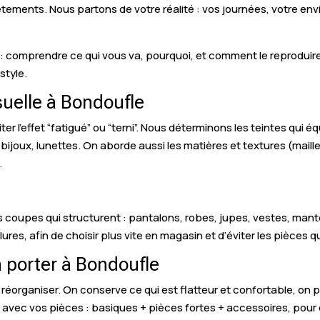
êtements. Nous partons de votre réalité : vos journées, votre en
 : comprendre ce qui vous va, pourquoi, et comment le reproduire. O
style.
uelle à Bondoufle
er l’effet “fatigué” ou “terni”. Nous déterminons les teintes qui éq
bijoux, lunettes. On aborde aussi les matières et textures (maille
.
es coupes qui structurent : pantalons, robes, jupes, vestes, ma
olures, afin de choisir plus vite en magasin et d’éviter les pièces q
à porter à Bondoufle
réorganiser. On conserve ce qui est flatteur et confortable, on pré
vec vos pièces : basiques + pièces fortes + accessoires, pour ob