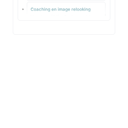
Coaching en image relooking
Salernes
Vaucluse (84) - Stylisme clair
Coaching en image relooking
Vendée (85) - Couleurs &
harmonie pour votre style
Coaching en image relooking
Vienne (86) - Silhouette sans
prise de tête
Coaching en image relooking
Haute-Vienne (87) - Visagisme
cohérents