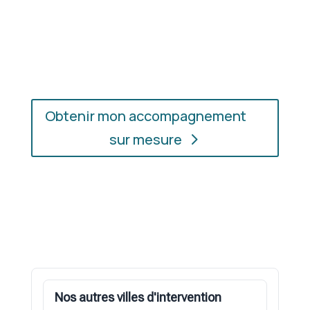
En présentiel ou en ligne
: choisissez
l’accompagnement qui vous convient, où que vous
soyez.
Obtenir mon accompagnement
sur mesure
Nos autres villes d'intervention