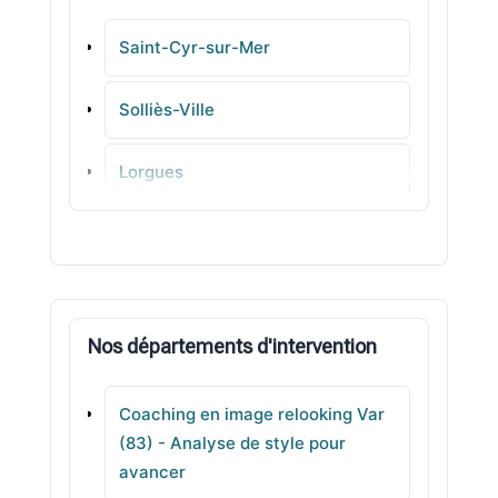
Saint-Cyr-sur-Mer
Solliès-Ville
Lorgues
Tourves
Nans-les-Pins
Nos départements d'intervention
Puget-sur-Argens
Coaching en image relooking Var
Seillans
(83) - Analyse de style pour
avancer
La Londe-les-Maures