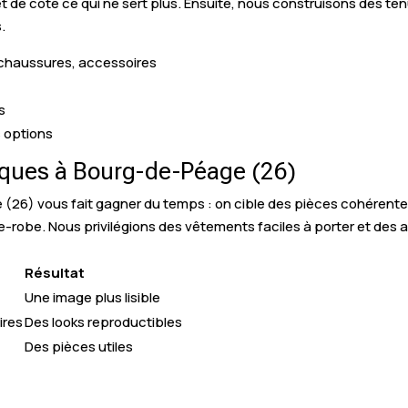
 de côté ce qui ne sert plus. Ensuite, nous construisons des ten
s.
, chaussures, accessoires
s
s options
ues à Bourg-de-Péage (26)
6) vous fait gagner du temps : on cible des pièces cohérentes 
de-robe. Nous privilégions des vêtements faciles à porter et des
Résultat
Une image plus lisible
ires
Des looks reproductibles
Des pièces utiles