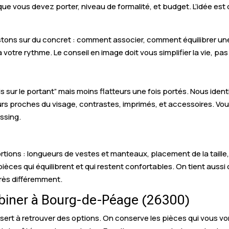
que vous devez porter, niveau de formalité, et budget. L’idée es
tons sur du concret : comment associer, comment équilibrer un
votre rythme. Le conseil en image doit vous simplifier la vie, pas
lis sur le portant” mais moins flatteurs une fois portés. Nous iden
urs proches du visage, contrastes, imprimés, et accessoires. Vo
ssing.
ortions : longueurs de vestes et manteaux, placement de la taill
 pièces qui équilibrent et qui restent confortables. On tient aus
rès différemment.
ombiner à Bourg-de-Péage (26300)
ert à retrouver des options. On conserve les pièces qui vous von