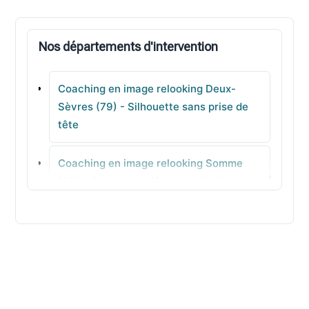
Cherveux
Nos départements d'intervention
Airvault
Coaching en image relooking Deux-
Saint-Symphorien
Sèvres (79) - Silhouette sans prise de
tête
Mauzé-sur-le-Mignon
Coaching en image relooking Somme
Saint-Aubin-le-Cloud
(80) - Conseils coiffure équilibrés
Coaching en image relooking Tarn (81) -
Style professionnel à décliner
Coaching en image relooking Tarn-et-
Garonne (82) - Accompagnement