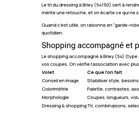
Le tri du dressing à Briey (54150) sert à rend
mérite une retouche, et on écarte ce qui ne se
Quand c’est utile, on raisonne en “garde-robe
quotidien.
Shopping accompagné et per
Le shopping accompagné à Briey (54) (type per
vos coupes. On vérifie l’association avec plus
Volet
Ce que l’on fait
Conseil en image
Stabiliser style, besoin
Colorimétrie
Palette, contrastes, as
Morphologie
Coupes, longueurs, vo
Dressing & shopping
Tri, combinaisons, séle