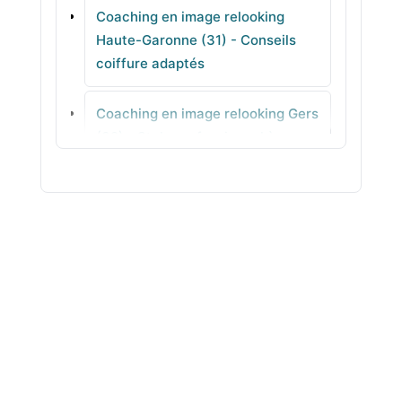
Coaching en image relooking
Mondonville
Haute-Garonne (31) - Conseils
coiffure adaptés
Labège
Coaching en image relooking Gers
Flourens
(32) - Style professionnel à
reproduire
Coaching en image relooking
Gironde (33) - Conseil
personnalisé à domicile
Coaching en image relooking
Hérault (34) - Diagnostic complet
pour gagner en assurance