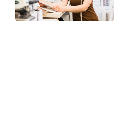
Boostez votre style
: révélez votre potentiel
grâce à un accompagnement personnalisé “Glow
Up”.