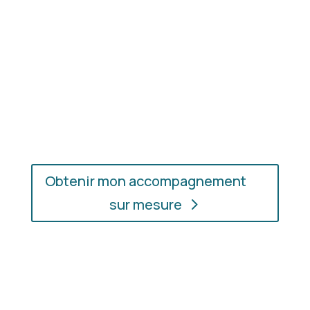
En présentiel ou en ligne
: choisissez
l’accompagnement qui vous convient, où que vous
soyez.
Obtenir mon accompagnement
sur mesure