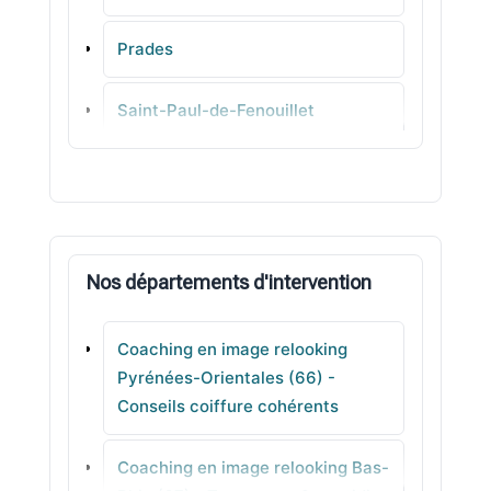
Prades
Saint-Paul-de-Fenouillet
Toulouges
Saint-Jean-Pla-de-Corts
Nos départements d'intervention
Espira-de-l'Agly
Coaching en image relooking
Saleilles
Pyrénées-Orientales (66) -
Conseils coiffure cohérents
Banyuls-sur-Mer
Coaching en image relooking Bas-
Bages