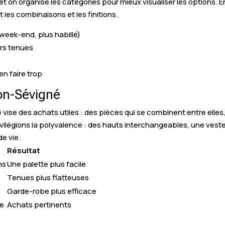
, et on organise les catégories pour mieux visualiser les options.
les combinaisons et les finitions.
, week-end, plus habillé)
urs tenues
en faire trop
on-Sévigné
 des achats utiles : des pièces qui se combinent entre elles, q
ilégions la polyvalence : des hauts interchangeables, une veste
e vie.
Résultat
ns
Une palette plus facile
Tenues plus flatteuses
Garde-robe plus efficace
ce
Achats pertinents