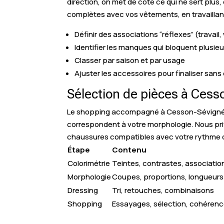
direction, on met de côté ce qui ne sert plus
complètes avec vos vêtements, en travaillant 
Définir des associations “réflexes” (travail
Identifier les manques qui bloquent plusie
Classer par saison et par usage
Ajuster les accessoires pour finaliser sans 
Sélection de pièces à Cess
Le shopping accompagné à Cesson-Sévigné vise
correspondent à votre morphologie. Nous priv
chaussures compatibles avec votre rythme d
Étape
Contenu
Colorimétrie
Teintes, contrastes, associatio
Morphologie
Coupes, proportions, longueurs
Dressing
Tri, retouches, combinaisons
Shopping
Essayages, sélection, cohéren