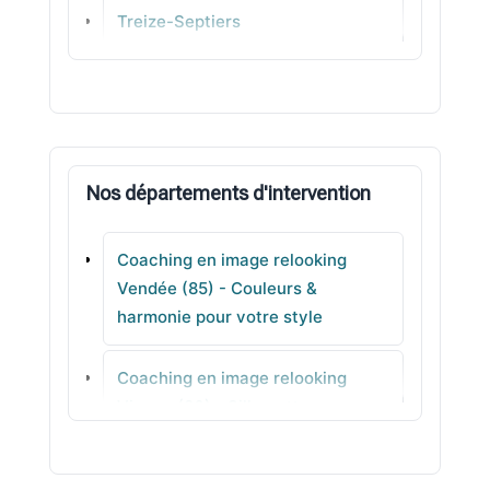
Treize-Septiers
Bouin
Noirmoutier-en-l'Île
Nos départements d'intervention
L' Herbergement
Coaching en image relooking
Saint-Christophe-du-Ligneron
Vendée (85) - Couleurs &
harmonie pour votre style
Sallertaine
Coaching en image relooking
Notre-Dame-de-Riez
Vienne (86) - Silhouette sans
prise de tête