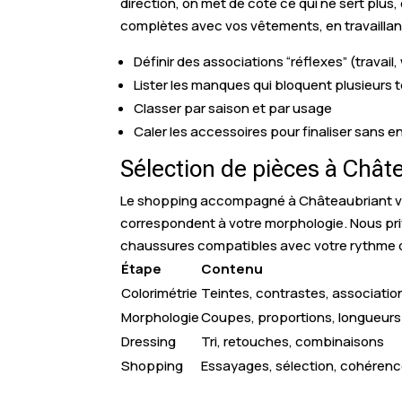
direction, on met de côté ce qui ne sert plus
complètes avec vos vêtements, en travaillant 
Définir des associations “réflexes” (travail
Lister les manques qui bloquent plusieurs 
Classer par saison et par usage
Caler les accessoires pour finaliser sans en
Sélection de pièces à Chât
Le shopping accompagné à Châteaubriant vise 
correspondent à votre morphologie. Nous priv
chaussures compatibles avec votre rythme d
Étape
Contenu
Colorimétrie
Teintes, contrastes, associatio
Morphologie
Coupes, proportions, longueurs
Dressing
Tri, retouches, combinaisons
Shopping
Essayages, sélection, cohéren