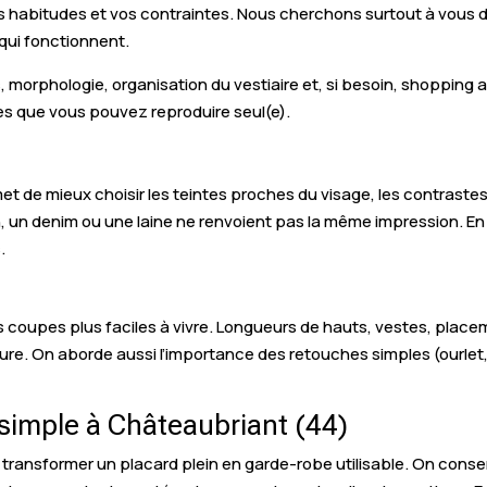
vos habitudes et vos contraintes. Nous cherchons surtout à vous 
qui fonctionnent.
eurs, morphologie, organisation du vestiaire et, si besoin, shop
es que vous pouvez reproduire seul(e).
t de mieux choisir les teintes proches du visage, les contrastes,
n, un denim ou une laine ne renvoient pas la même impression. En
.
 coupes plus faciles à vivre. Longueurs de hauts, vestes, placeme
re. On aborde aussi l’importance des retouches simples (ourlet,
 simple à Châteaubriant (44)
à transformer un placard plein en garde-robe utilisable. On cons