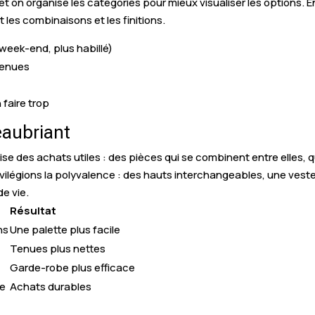
, et on organise les catégories pour mieux visualiser les options.
les combinaisons et les finitions.
, week-end, plus habillé)
tenues
 faire trop
eaubriant
des achats utiles : des pièces qui se combinent entre elles, qu
ilégions la polyvalence : des hauts interchangeables, une veste
e vie.
Résultat
ns
Une palette plus facile
Tenues plus nettes
Garde-robe plus efficace
ce
Achats durables