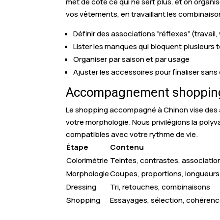
met de côté ce qui ne sert plus, et on organ
vos vêtements, en travaillant les combinaisons
Définir des associations “réflexes” (travail
Lister les manques qui bloquent plusieurs 
Organiser par saison et par usage
Ajuster les accessoires pour finaliser sans 
Accompagnement shopping
Le shopping accompagné à Chinon vise des ach
votre morphologie. Nous privilégions la poly
compatibles avec votre rythme de vie.
Étape
Contenu
Colorimétrie
Teintes, contrastes, associatio
Morphologie
Coupes, proportions, longueurs
Dressing
Tri, retouches, combinaisons
Shopping
Essayages, sélection, cohéren