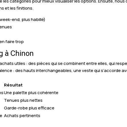
ise les catégories pour mieux visualiser les options. Ensuite, no
 et les finitions.
, week-end, plus habillé)
tenues
en faire trop
 à Chinon
ats utiles : des pièces qui se combinent entre elles, qui respe
valence : des hauts interchangeables, une veste qui s’accorde a
Résultat
ns
Une palette plus cohérente
Tenues plus nettes
Garde-robe plus efficace
ce
Achats pertinents