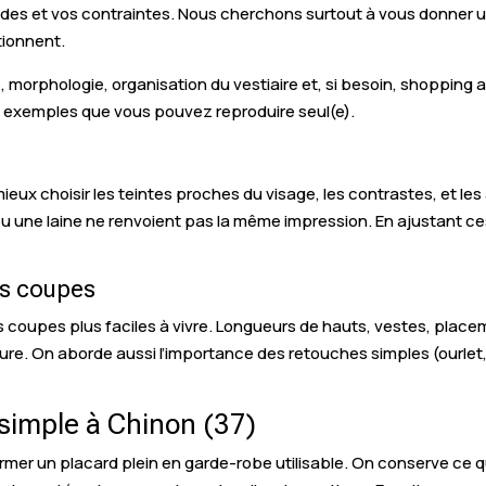
itudes et vos contraintes. Nous cherchons surtout à vous donner 
tionnent.
eurs, morphologie, organisation du vestiaire et, si besoin, shop
es exemples que vous pouvez reproduire seul(e).
eux choisir les teintes proches du visage, les contrastes, et les
ou une laine ne renvoient pas la même impression. En ajustant ce
es coupes
 coupes plus faciles à vivre. Longueurs de hauts, vestes, placeme
re. On aborde aussi l’importance des retouches simples (ourlet,
 simple à Chinon (37)
former un placard plein en garde-robe utilisable. On conserve ce q