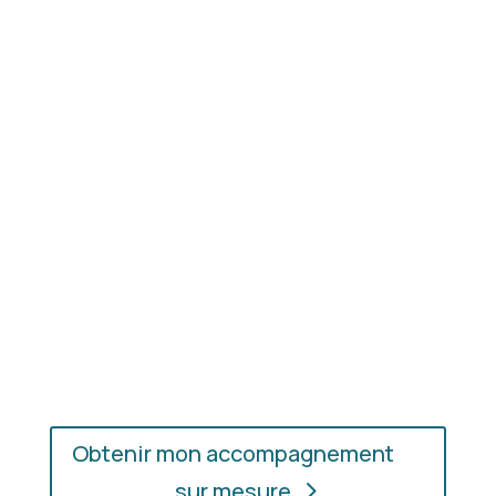
Résultat concret
: apprenez à choisir les coupes,
les couleurs et les matières qui vous mettent
réellement en valeur.
En présentiel ou en ligne
: choisissez
l’accompagnement qui vous convient, où que vous
soyez.
Obtenir mon accompagnement
sur mesure