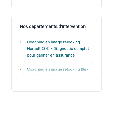
Frontignan
Jacou
Nos départements d'intervention
Corneilhan
Coaching en image relooking
Clapiers
Hérault (34) - Diagnostic complet
pour gagner en assurance
Gigean
Coaching en image relooking Ille-
Teyran
et-Vilaine (35) - Conseil en image
concret
Coaching en image relooking
Indre (36) - Colorimétrie au
quotidien