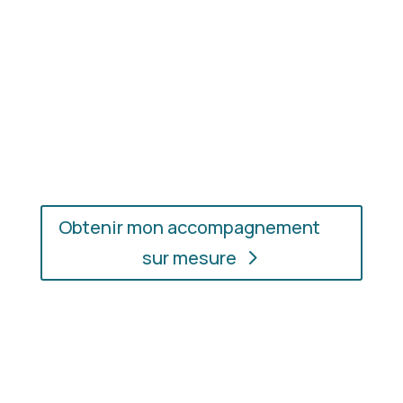
En présentiel ou en ligne
: choisissez
l’accompagnement qui vous convient, où que vous
soyez.
Obtenir mon accompagnement
sur mesure