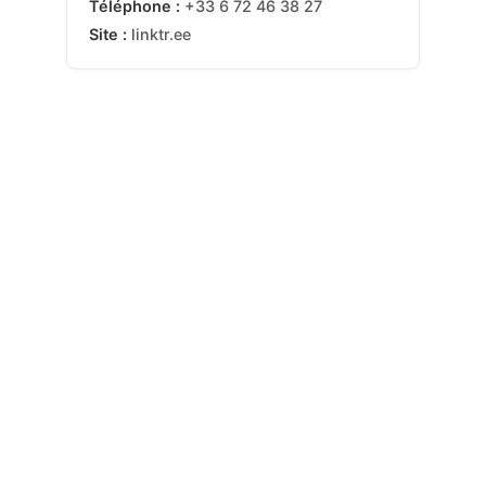
Téléphone :
+33 6 72 46 38 27
Site :
linktr.ee
Boostez votre style
: révélez votre potentiel
grâce à un accompagnement personnalisé “Glow
Up”.