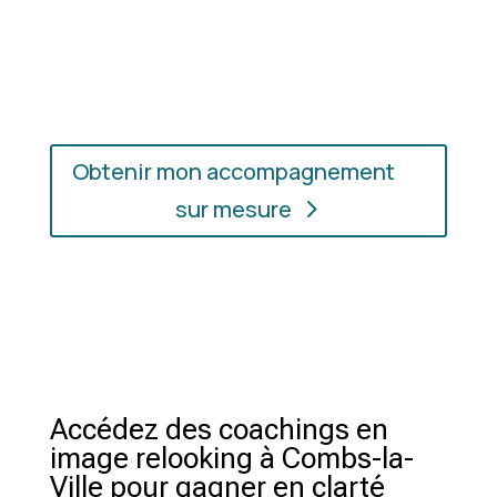
En présentiel ou en ligne
: choisissez
l’accompagnement qui vous convient, où que vous
soyez.
Obtenir mon accompagnement
sur mesure
Accédez des coachings en
image relooking à Combs-la-
Ville pour gagner en clarté