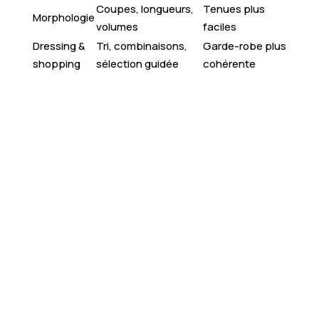
Coupes, longueurs,
Tenues plus
Morphologie
volumes
faciles
Dressing &
Tri, combinaisons,
Garde-robe plus
shopping
sélection guidée
cohérente
Boostez votre style
: révélez votre potentiel
grâce à un accompagnement personnalisé “Glow
Up”.