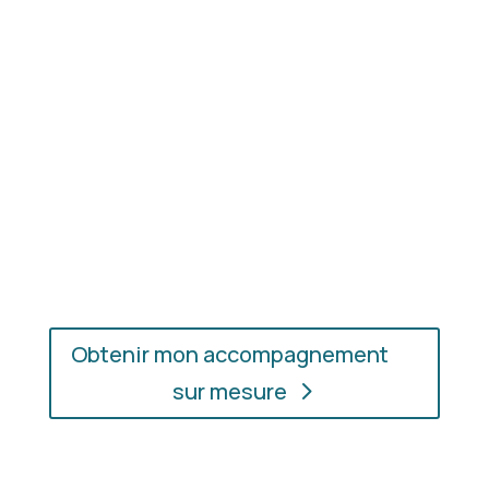
les couleurs et les matières qui vous mettent
réellement en valeur.
En présentiel ou en ligne
: choisissez
l’accompagnement qui vous convient, où que vous
soyez.
Obtenir mon accompagnement
sur mesure