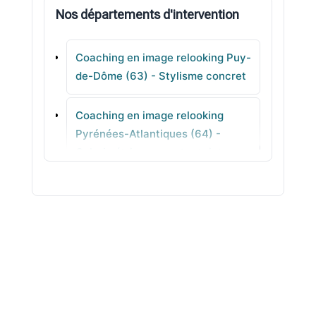
Nos départements d'intervention
Les Martres-de-Veyre
Coaching en image relooking Puy-
La Moutade
de-Dôme (63) - Stylisme concret
Lempdes
Coaching en image relooking
Pyrénées-Atlantiques (64) -
Saint-Rémy-sur-Durolle
Colorimétrie pour votre teint
Coaching en image relooking
Hautes-Pyrénées (65) -
Morphologie pas à pas
Coaching en image relooking
Pyrénées-Orientales (66) -
Conseils coiffure cohérents