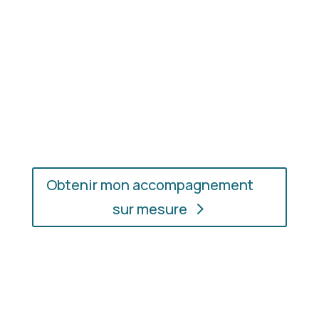
En présentiel ou en ligne
: choisissez
l’accompagnement qui vous convient, où que vous
soyez.
Obtenir mon accompagnement
sur mesure