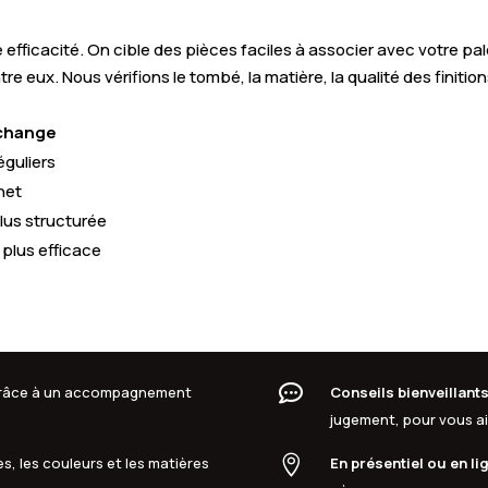
ficacité. On cible des pièces faciles à associer avec votre pale
eux. Nous vérifions le tombé, la matière, la qualité des finitions 
 change
éguliers
net
lus structurée
plus efficace

 grâce à un accompagnement
Conseils bienveillant
jugement, pour vous aid

s, les couleurs et les matières
En présentiel ou en li