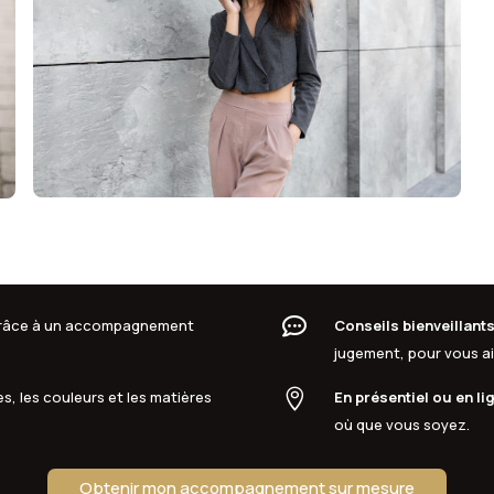

 grâce à un accompagnement
Conseils bienveillant
jugement, pour vous aid

s, les couleurs et les matières
En présentiel ou en li
où que vous soyez.
Obtenir mon accompagnement sur mesure