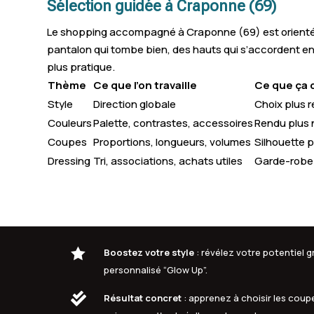
Sélection guidée à Craponne (69)
Le shopping accompagné à Craponne (69) est orienté ef
pantalon qui tombe bien, des hauts qui s’accordent entre 
plus pratique.
Thème
Ce que l’on travaille
Ce que ça
Style
Direction globale
Choix plus r
Couleurs
Palette, contrastes, accessoires
Rendu plus 
Coupes
Proportions, longueurs, volumes
Silhouette p
Dressing
Tri, associations, achats utiles
Garde-robe 

Boostez votre style
: révélez votre potentiel
personnalisé “Glow Up”.

Résultat concret
: apprenez à choisir les coupe