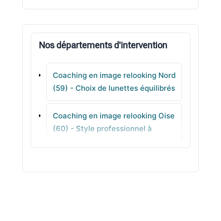
Quarouble
Nos départements d'intervention
Merville
Coaching en image relooking Nord
Cappelle-en-Pévèle
(59) - Choix de lunettes équilibrés
Houplin-Ancoisne
Coaching en image relooking Oise
(60) - Style professionnel à
Haspres
reproduire
Coaching en image relooking
Orne (61) - Accompagnement
individuel en ville