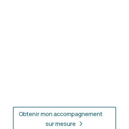
Résultat concret
: apprenez à choisir les coupes,
les couleurs et les matières qui vous mettent
réellement en valeur.
En présentiel ou en ligne
: choisissez
l’accompagnement qui vous convient, où que vous
soyez.
Obtenir mon accompagnement
sur mesure