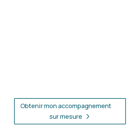
les couleurs et les matières qui vous mettent
réellement en valeur.
En présentiel ou en ligne
: choisissez
l’accompagnement qui vous convient, où que vous
soyez.
Obtenir mon accompagnement
sur mesure