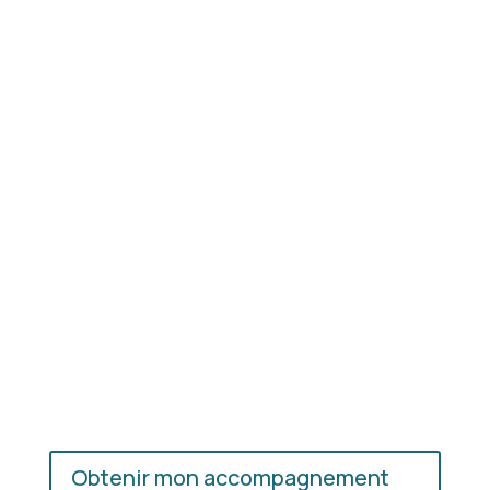
Résultat concret
: apprenez à choisir les coupes,
les couleurs et les matières qui vous mettent
réellement en valeur.
En présentiel ou en ligne
: choisissez
l’accompagnement qui vous convient, où que vous
soyez.
Obtenir mon accompagnement