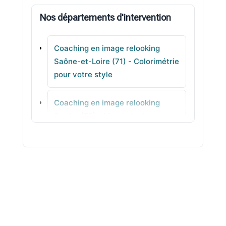
Nos départements d'intervention
La Chapelle-de-Guinchay
Coaching en image relooking
Saint-Germain-du-Plain
Saône-et-Loire (71) - Colorimétrie
pour votre style
Torcy
Coaching en image relooking
Montchanin
Sarthe (72) - Morphologie avec
méthode
Coaching en image relooking
Savoie (73) - Visagisme
équilibrés
Coaching en image relooking
Haute-Savoie (74) - Tenues pro &